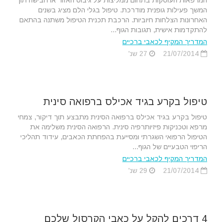
המרפאות העוסקות בתחום ממליצות על גיבוס האזור או חבישה תוך
המשך פעילות גופנית מודרכת. טיפול בגלי הלם מציג בשנים
האחרונות הצלחות חיוביות. הרכבת תכנית הטיפול משתנה בהתאם
להתקדמות אישית, תגובות הגוף...
המדריך המקיף לכאבי ברכיים
21/07/2014
27 שנ'
טיפול בקרע בגיד אכילס ברפואה סינית
טיפול בקרע בגיד אכילס ברפואה הסינית מתבצע תוך דיקור, צמחי
מרפא וטכניקות פיזיותרפיה סינית. הרפואה הסינית משלימה את
הטיפול הרפואי השגרתי ומסייעת בהפחתת הכאבים, עידוד תהליכי
הריפוי הטבעיים של הגוף...
המדריך המקיף לכאבי ברכיים
21/07/2014
29 שנ'
4 דרכים להקל על כאבי הקרסול שלכם