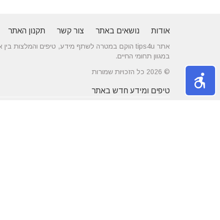
אודות
נושאים באתר
צור קשר
תקנון האתר
אתר tips4u הוקם במטרה לשתף מידע, טיפים והמלצות
במגוון תחומי החיים.
© 2026 כל הזכויות שמורות
טיפים ומידע חדש באתר
10 טיפים שיעזרו לכם להשיג דייט באתרי
הכירו את התחומים
הכרויות
משפחה
מרשת יונים ועד ניקוי לשלשת יונים – איך
חלונות עץ ודלתות
מטפלים במפגע הזה?
מידות ועיצוב בה
דקים סינטטיים במחירים הטובים בישראל
מעשנות חשמליות
נושאים באתר