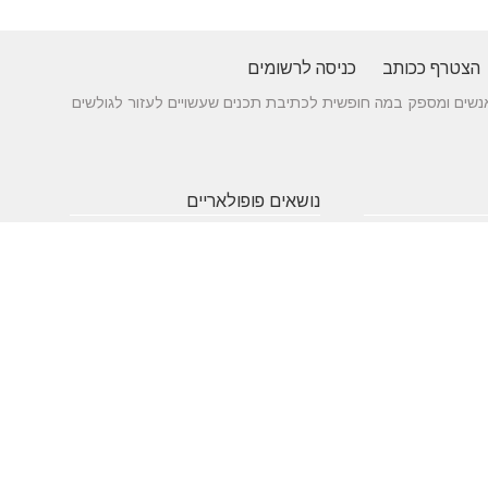
הצטרף ככותב
כניסה לרשומים
 בין אנשים ומספק במה חופשית לכתיבת תכנים שעשויים לעזור לגולשים
נושאים פופולאריים
 של עורך דין לענייני
אטרקציות
תרופות
חופשה
באילת
סבתא
בארץ
 כניסה מעץ - ייצור לפי
שעות
אינסטגרם
גירושין
תאמה אישית
פתיחה
הקמת אתר
מבחן
 בדגמים מחשמלים
אינטרנט
פסיכומטרי
מזג אוויר
מסחר
פסח
אלקטרוני
ראש השנה
צוואה
שירות
עסקים
לקוחות
מומלצים
בישראל
משחקים