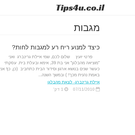
Tips
4u
.co.il
מגבות
כיצד למנוע ריח רע למגבות לחות?
פרטי יועץ שלום לכם, שמי איילת גרינברג ואני
"מוציאה מהבלגן" אני בת 39, אימא ובעלת בית. עסקתי
כעשר שנים בנושא ארגון וסידור הבית כתחביב (כן, כן! אני
באמת נהנית מכך! ) ובמשך השנה...
איילת גרינברג- לצאת מהבלגן
07/11/2010
1 דק'