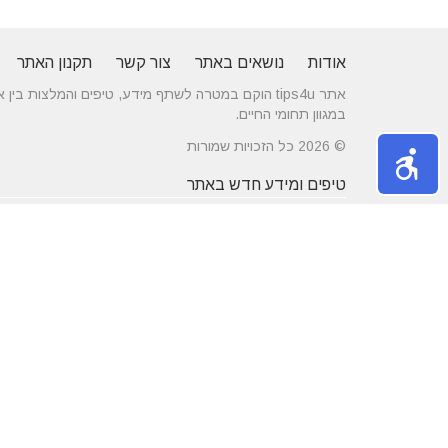
אודות
נושאים באתר
צור קשר
תקנון האתר
אתר tips4u הוקם במטרה לשתף מידע, טיפים והמלצות
במגוון תחומי החיים.
© 2026 כל הזכויות שמורות
טיפים ומידע חדש באתר
10 טיפים שיעזרו לכם להשיג דייט באתרי
הכירו את התחומים
הכרויות
משפחה
מרשת יונים ועד ניקוי לשלשת יונים – איך
חלונות עץ ודלתות
מטפלים במפגע הזה?
מידות ועיצוב בה
דקים סינטטיים במחירים הטובים בישראל
מעשנות חשמליות
נושאים באתר