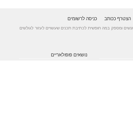
הצטרף ככותב
כניסה לרשומים
 בין אנשים ומספק במה חופשית לכתיבת תכנים שעשויים לעזור לגולשים
נושאים פופולאריים
 של עורך דין לענייני
אטרקציות
תרופות
חופשה
באילת
סבתא
בארץ
 כניסה מעץ - ייצור לפי
שעות
אינסטגרם
גירושין
תאמה אישית
פתיחה
הקמת אתר
מבחן
 בדגמים מחשמלים
אינטרנט
פסיכומטרי
מזג אוויר
מסחר
פסח
אלקטרוני
ראש השנה
צוואה
שירות
עסקים
לקוחות
מומלצים
בישראל
משחקים