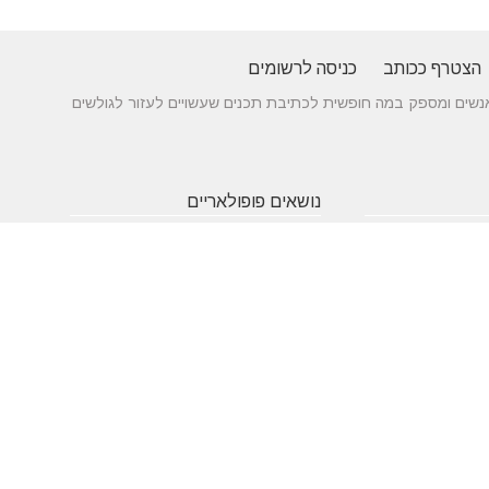
הצטרף ככותב
כניסה לרשומים
 בין אנשים ומספק במה חופשית לכתיבת תכנים שעשויים לעזור לגולשים
נושאים פופולאריים
 של עורך דין לענייני
אטרקציות
תרופות
חופשה
באילת
סבתא
בארץ
 כניסה מעץ - ייצור לפי
שעות
אינסטגרם
גירושין
תאמה אישית
פתיחה
הקמת אתר
מבחן
 בדגמים מחשמלים
אינטרנט
פסיכומטרי
מזג אוויר
מסחר
פסח
אלקטרוני
ראש השנה
צוואה
שירות
עסקים
לקוחות
מומלצים
בישראל
משחקים