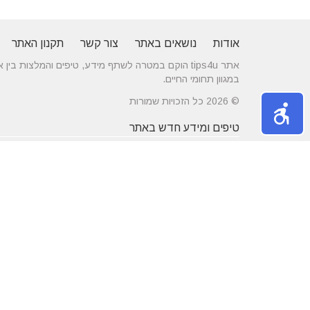
אודות
נושאים באתר
צור קשר
תקנון האתר
אתר tips4u הוקם במטרה לשתף מידע, טיפים והמלצות
במגוון תחומי החיים.
© 2026 כל הזכויות שמורות
טיפים ומידע חדש באתר
10 טיפים שיעזרו לכם להשיג דייט באתרי
הכירו את התחומים
הכרויות
משפחה
מרשת יונים ועד ניקוי לשלשת יונים – איך
חלונות עץ ודלתות
מטפלים במפגע הזה?
מידות ועיצוב בה
דקים סינטטיים במחירים הטובים בישראל
מעשנות חשמליות
נושאים באתר