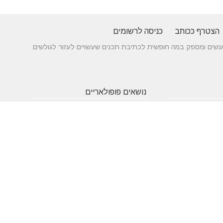
הצטרף ככותב
כניסה לרשומים
 בין אנשים ומספק במה חופשית לכתיבת תכנים שעשויים לעזור לגולשים
נושאים פופולאריים
 של עורך דין לענייני
אטרקציות
תרופות
חופשה
באילת
סבתא
בארץ
 כניסה מעץ - ייצור לפי
שעות
אינסטגרם
גירושין
תאמה אישית
פתיחה
הקמת אתר
מבחן
 בדגמים מחשמלים
אינטרנט
פסיכומטרי
מזג אוויר
מסחר
פסח
אלקטרוני
ראש השנה
צוואה
שירות
עסקים
לקוחות
מומלצים
בישראל
משחקים