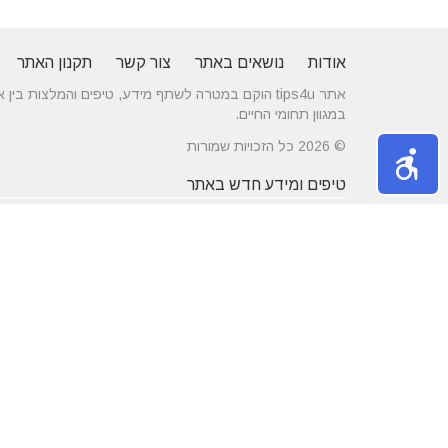
אודות
נושאים באתר
צור קשר
תקנון האתר
אתר tips4u הוקם במטרה לשתף מידע, טיפים והמלצות
במגוון תחומי החיים.
© 2026 כל הזכויות שמורות
טיפים ומידע חדש באתר
10 טיפים שיעזרו לכם להשיג דייט באתרי
הכירו את התחומים
הכרויות
משפחה
מרשת יונים ועד ניקוי לשלשת יונים – איך
חלונות עץ ודלתות
מטפלים במפגע הזה?
מידות ועיצוב בה
דקים סינטטיים במחירים הטובים בישראל
מעשנות חשמליות
נושאים באתר