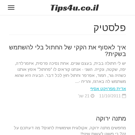
Tips
4u
.co.il
Toggle
gation
פלסטיק
איך לאסוף את הקקי של החתול בלי להשתמש
בשקית?
יש לי חתולה בבית, בעצם שניים. אחת נסיכה פרסית, איזמרלדה,
יפה, שקטה, ונקייה. השני - אנחנו קוראים לו "פחתול" אימץ אותנו
כשהיה גור, חמוד, אפרפר וחתול-חוץ לכל דבר. הבעיה היא שהוא
משתמש לה בארגז, והריח -...
אדית מפרויקט אסיף
11/10/2011
21 שנ'
מתנה ירוקה
מחפשים מתנה ירוקה, אקולוגית ושימושית לחגים? מה דעתכם על
זה? כי פשוט לעשות שינוי!!