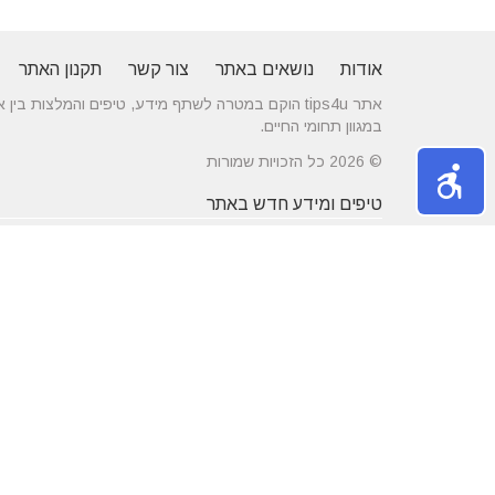
אודות
נושאים באתר
צור קשר
תקנון האתר
אתר tips4u הוקם במטרה לשתף מידע, טיפים והמלצות
במגוון תחומי החיים.
© 2026 כל הזכויות שמורות
טיפים ומידע חדש באתר
10 טיפים שיעזרו לכם להשיג דייט באתרי
הכירו את התחומים
הכרויות
משפחה
מרשת יונים ועד ניקוי לשלשת יונים – איך
חלונות עץ ודלתות
מטפלים במפגע הזה?
מידות ועיצוב בה
דקים סינטטיים במחירים הטובים בישראל
מעשנות חשמליות
נושאים באתר