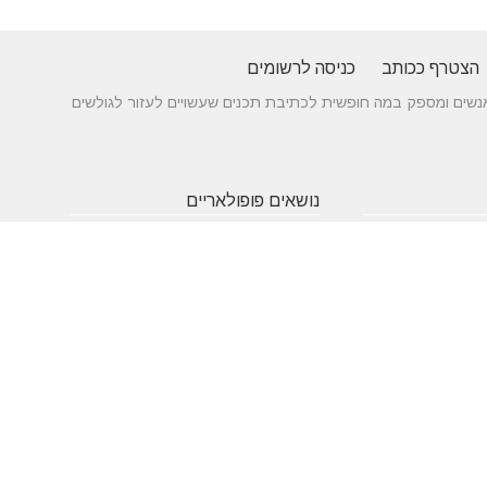
הצטרף ככותב
כניסה לרשומים
 בין אנשים ומספק במה חופשית לכתיבת תכנים שעשויים לעזור לגולשים
נושאים פופולאריים
 של עורך דין לענייני
אטרקציות
תרופות
חופשה
באילת
סבתא
בארץ
 כניסה מעץ - ייצור לפי
שעות
אינסטגרם
גירושין
תאמה אישית
פתיחה
הקמת אתר
מבחן
 בדגמים מחשמלים
אינטרנט
פסיכומטרי
מזג אוויר
מסחר
פסח
אלקטרוני
ראש השנה
צוואה
שירות
עסקים
לקוחות
מומלצים
בישראל
משחקים