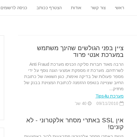
ראשי
צור קשר
אודות
הצטרף ככותב
כניסה לרשומים
ציין בפני הגולשים שהינך משתמש
במערכת אנטי פרוד
הרבה מאוד חברות סליקה הכניסו מערכת Anti Fraud
לשרתיהם. מערכת זו מספקת אמצעי הגנה נוסף על ידי
מספר פעולות של בדיקה ואימות, כגון השוואה של כתובת
החיוב שצויינה בטופס ההזמנה לכתובת המצוינת בבנק של
מחזיק...
מערכת Tips4u
09/11/2010
40 שנ'
אין SSL באתרי מסחר אלקטרוני - לא
קונים!
קניות באתרי מסחר אלקטרוני מתבצעות לרוב באמצעות