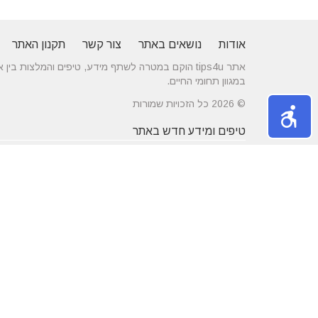
אודות
נושאים באתר
צור קשר
תקנון האתר
אתר tips4u הוקם במטרה לשתף מידע, טיפים והמלצות
במגוון תחומי החיים.
© 2026 כל הזכויות שמורות
טיפים ומידע חדש באתר
10 טיפים שיעזרו לכם להשיג דייט באתרי
הכירו את התחומים
הכרויות
משפחה
מרשת יונים ועד ניקוי לשלשת יונים – איך
חלונות עץ ודלתות
מטפלים במפגע הזה?
מידות ועיצוב בה
דקים סינטטיים במחירים הטובים בישראל
מעשנות חשמליות
נושאים באתר