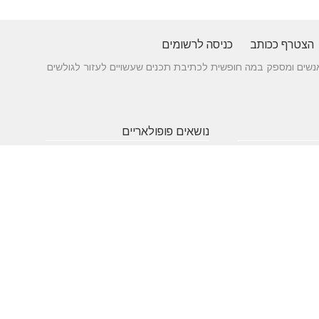
הצטרף ככותב
כניסה לרשומים
 בין אנשים ומספק במה חופשית לכתיבת תכנים שעשויים לעזור לגולשים
נושאים פופולאריים
 של עורך דין לענייני
אטרקציות
תרופות
חופשה
באילת
סבתא
בארץ
 כניסה מעץ - ייצור לפי
שעות
אינסטגרם
גירושין
תאמה אישית
פתיחה
הקמת אתר
מבחן
 בדגמים מחשמלים
אינטרנט
פסיכומטרי
מזג אוויר
מסחר
פסח
אלקטרוני
ראש השנה
צוואה
שירות
עסקים
לקוחות
מומלצים
בישראל
משחקים