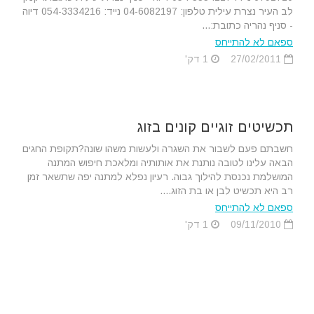
לב העיר נצרת עילית טלפון: 04-6082197 נייד: 054-3334216 דיוה
- סניף נהריה כתובת:...
ספאם לא להתייחס
27/02/2011
1 דק'
תכשיטים זוגיים קונים בזוג
חשבתם פעם לשבור את השגרה ולעשות משהו שונה?תקופת החגים
הבאה עלינו לטובה נותנת את אותותיה ומלאכת חיפוש המתנה
המושלמת נכנסת להילוך גבוה. רעיון נפלא למתנה יפה שתשאר זמן
רב היא תכשיט לבן או בת הזוג....
ספאם לא להתייחס
09/11/2010
1 דק'