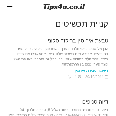
Tips
4u
.co.il
Toggle
gation
קניית תכשיטים
טבעת אירוסין בריקוד סלוני
הבן של אביבה ואני נולדנו בערך באותו זמן. הוא היה גדול ממני
בחודשיים. אביבה זאת השכנה שלנו. היא ואמא גדלו את שנינו
ביחד. זוהר נולד בחודש שישי, ולכן בכל זמן שעבר, ראו את השוני
ונוצר פער עצום בין ההתפתחות...
דיאמור טבעות אירוסין
20/10/2011
1 דק'
דיוה סניפים
דיוה - סניף טבריה כתובת: רחוב הגליל 5, טבריה טלפון: 04-
6791720 נייד: 054-3334227 דיוה - סניף נצרת עילית כתובת: קניון