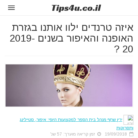
Tips
4u
.co.il
Toggle
gation
איזה טרנדים ילוו אותנו בגזרת
האופנה והאיפור בשנים 2019-
20 ?
ירין שחף מנהל בית הספר למקצועות היופי: איפור, סטיילינג
ותסרוקות
19/09/2018
זמן קריאה מוערך: 57 שנ'