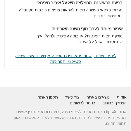
בפעם הראשונה: ההמלצה היא על איפור מינימלי
נערות בגילאי העשרה רוצות להראות מינימום כוכבות טלנובלה
ומקסימום כוכבות...
איפור מיוחד לערב סוף השנה האזרחית
נשיקת חצות רומנטית? או בוסה עסיסית ולחה?. איך
שתחליטו....אבל על איפור...
לעמוד של ירין שחף מנהל בית הספר למקצועות היופי: איפור,
סטיילינג ותסרוקות
אודות
נושאים באתר
צור קשר
תקנון האתר
הצטרף ככותב
כניסה לרשומים
אתר tips4u הוקם במטרה לשתף מידע, טיפים והמלצות בין אנשים
ומספק במה חופשית לכתיבת תכנים שעשויים לעזור לגולשים במגוון
תחומי החיים.