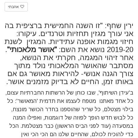
אהבתי
ירין שחף: "זו השנה החמישית ברציפית בה
אני עורך מגזין תחזיות וטרנדים. עיקורו:
חיזוי מגמות אופנה עתידיות. המגזין לשנת
2019-20 נושא את השם:
"אושר מלאכותי"
.
אחר זיהוי המגמה, חקרתי את הנושא,
מסתבר שהאושר המלאכותי נולד מתוך
צורך הגנה אנושי- להיראות מאושר גם אם
באותו זמן, החיים לא בדיוק מזמנים אושר.
ב'עידן השיתוף', שבו כוחן של הרשתות החברתיות עצום,
כל אחד מאתנו מטפח לעצמו את תדמית 'המאושר': כל
בילוי מצטלם, כל שריר שהוספנו בחדר הכושר מונצח,
כל לבוש חדש הופך לפוזה של דוגמנות, ואפילו המנה
במסעדה (עוד לפני הביס הראשון) כבר מצטלמת. הכל
כדי להוכיח לכולם, שהחיים שלנו הם הכי הכי ואין