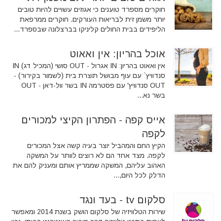
חוקרים מספרד טוענים כי אגוזים עשויים להיות טובים
יותר משמן זית לבריאות העורקים. חוקרים ממרפאת
הליפידים בבית החולים קליניקו בברצלונה שבספרד...
אוכל בהריון: אין ואאוט
אין ואאוט בהריון: IN אגרול - OUT סושי (המכיל דג) IN
סנדוויץ` עם עוף מבושל תוצרת בית (לשמור בקירור) -
OUT סנדוויץ' עם פסטרמה IN בשר וול-דאן - OUT
בשר נא...
אייס קפה - הפתרון הקיצי למכורים
לקפה
הקיץ החם והמהביל יוצר בעיה קשה אצל המכורים
לקפה. מצד אחד הם לא רוצים לוותר על המשקה
האהוב עליהם, המשקה שממריץ אותם ומעניק להם את
הדלק לכל היום,...
סלקום tv - בעד ונגד
שירות הטלוויזיה של סלקום הושק בשנת 2014 ומאפשר