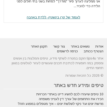
אני ממליצה לערוך סיור "מודרך" לפחות בשני בתי חולים לפני
הלידה כדי להכיר...
לעמוד של קרן בינשטיין- ללדת באהבה
אודות
נושאים באתר
צור קשר
תקנון האתר
הצטרף ככותב
כניסה לרשומים
אתר tips4u הוקם במטרה לשתף מידע, טיפים והמלצות בין אנשים
ומספק במה חופשית לכתיבת תכנים שעשויים לעזור לגולשים במגוון
תחומי החיים.
© 2026 כל הזכויות שמורות
טיפים ומידע חדש באתר
10 טיפים שיעזרו לכם להשיג דייט באתרי הכרויות
הכירו את התחומים של עורך דין לענייני משפחה
מרשת יונים ועד ניקוי לשלשת יונים – איך מטפלים במפגע הזה?