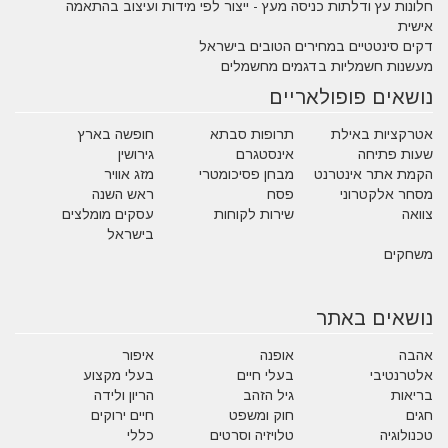
חלונות עץ ודלתות כניסה מעץ - ייצור לפי מידות ועיצוב בהתאמה
אישית
דקים סינטטיים במחירים הטובים בישראל
מעשנות חשמליות בדגמים מחשמלים
נושאים פופולאריים
אטרקציות באילת
תרופות סבתא
חופשה בארץ
שעות פתיחה
אינסטגרם
גירושין
הקמת אתר אינטרנט
מבחן פסיכומטרי
מזג אוויר
מסחר אלקטרוני
פסח
ראש השנה
צוואה
שירות לקוחות
עסקים מומלצים
בישראל
משחקים
נושאים באתר
אהבה
אופנה
איפור
אלטרנטיבי
בעלי חיים
בעלי מקצוע
בריאות
גיל הזהב
הריון ולידה
חגים
חוק ומשפט
חיים ירוקים
טכנולוגיה
טלויזיה וסרטים
כללי