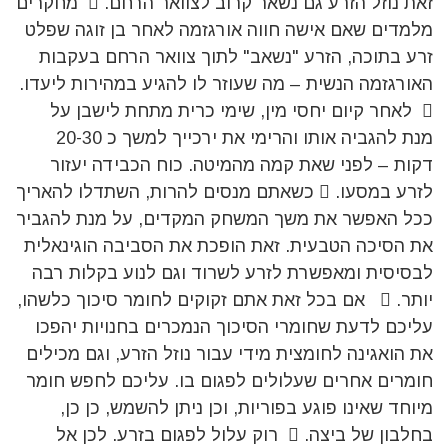
זאת נוזל הזרע גם נשאר קרוב לצוואר הרחם.  מחקרים
מלמדים שאם אישה חווה אורגזמה לאחר בן זוגה שפלט
זרע בתוכה, הזרע "נשאב" לתוך צוואר הרחם בעקבות
האורגזמה הנשית – מה שעוזר לו להגיע במהירות ליעדו.
 לאחר קיום יחסי מין, שימי כרית מתחת לישבן על
מנת להגביה אותו והרימי את ירכייך למשך כ 20-30
דקות – לפני שאת קמה מהמיטה. כוח הכבידה יעזור
לזרע במסעו.  כשאתם מנסים להרות, השתדלו להאריך
ככל האפשר את משך המשחק המקדים, על מנת להגביר
את הסיכה הטבעית. זאת הופכת את הסביבה הוגינאלית
לבסיסית ומאפשרת לזרע לשרוד וגם לנוע בקלות רבה
יותר.  אם בכל זאת אתם זקוקים לחומר סיכוך כלשהו,
עליכם לדעת שחומרי הסיכוך הנמכרים בחנויות יהפכו
את הואגינה לחומצית מידי עבור נוזל הזרע, וגם מכילים
חומרים אחרים שעלולים לפגום בו. עליכם לחפש חומר
מיוחד שאינו פוגע בפוריות, וכן ניתן להשמש, כן כן,
בחלבון של ביצה.  רוק עלול לפגום בזרע. לכן אל