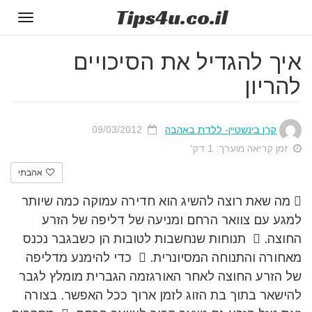
Tips
4u
.co.il
Toggle
gation
איך להגדיל את הסיכויים
להריון
קרן בינשטיין- ללדת באהבה
09/03/2012
זמן קריאה מוערך: 1 דק'
אהבתי
 מה שאת רוצה להשיג הוא חדירה עמוקה כמה שיותר
למגע עם צוואר הרחם ומניעה של דליפה של הזרע
החוצה.  תנוחות שנחשבות לטובות הן כשבגבר נכנס
מאחורה והתנוחה המסיונרית.  כדי להימנע מדליפה
של הזרע החוצה לאחר האורגזמה הגברית מומלץ לגבר
להישאר בתוך בת הזוג לזמן ארוך ככל האפשר. בצורה