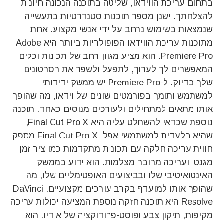
בתחום עריכת הווידאו, שליטה בתוכנה הנכונה חיונית
להצלחתך. ישנן מספר תוכנות סטנדרטיות בתעשייה
שנמצאות בשימוש נרחב על ידי אנשי מקצוע.
אחת
מתוכנות עריכת הווידאו הפופולריות ביותר היא Adobe
Premiere Pro. הוא מציע מגוון רחב של תכונות וכלים
המאפשרים לך לערוך, לתפעל ולשפר את הסרטונים
שלך בדיוק. ל-Premiere Pro יש ממשק ידידותי
למשתמש ותומך בפורמטים שונים של וידאו, מה שהופך
אותו מתאים למתחילים ולעורכים מנוסים כאחד.
תוכנה
נוספת שכדאי להשתלט עליה היא Final Cut Pro X,
שהיא בלעדית למשתמשי אפל. Final Cut Pro X מספק
חווית עריכה חלקה עם תכונות מתקדמות כמו ציר זמן
מגנטי ועריכה מרובה מצלמות. הוא ידוע בממשק
האינטואיטיבי שלו ובביצועים האופטימליים שלו, מה
שהופך אותו למועדף בקרב עורכים מקצועיים.
DaVinci
Resolve היא תוכנה חזקה נוספת המציעה יכולות עריכה
מקיפות, תיקון צבע ופוסט-פרודוקציה של אודיו. הוא