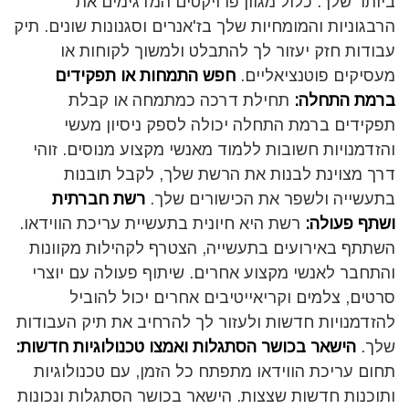
ביותר שלך. כלול מגוון פרויקטים המדגימים את
הרבגוניות והמומחיות שלך בז'אנרים וסגנונות שונים. תיק
עבודות חזק יעזור לך להתבלט ולמשוך לקוחות או
מעסיקים פוטנציאליים.
חפש התמחות או תפקידים
ברמת התחלה:
תחילת דרכה כמתמחה או קבלת
תפקידים ברמת התחלה יכולה לספק ניסיון מעשי
והזדמנויות חשובות ללמוד מאנשי מקצוע מנוסים. זוהי
דרך מצוינת לבנות את הרשת שלך, לקבל תובנות
בתעשייה ולשפר את הכישורים שלך.
רשת חברתית
ושתף פעולה:
רשת היא חיונית בתעשיית עריכת הווידאו.
השתתף באירועים בתעשייה, הצטרף לקהילות מקוונות
והתחבר לאנשי מקצוע אחרים. שיתוף פעולה עם יוצרי
סרטים, צלמים וקריאייטיבים אחרים יכול להוביל
להזדמנויות חדשות ולעזור לך להרחיב את תיק העבודות
שלך.
הישאר בכושר הסתגלות ואמצו טכנולוגיות חדשות:
תחום עריכת הווידאו מתפתח כל הזמן, עם טכנולוגיות
ותוכנות חדשות שצצות. הישאר בכושר הסתגלות ונכונות