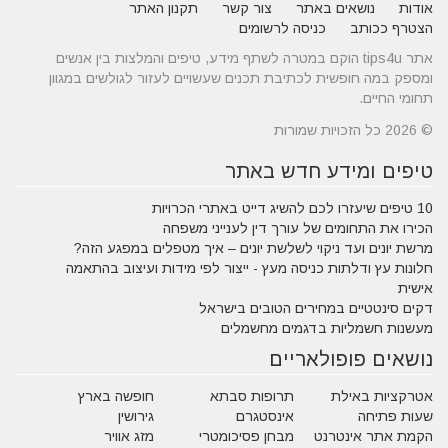
אודות
נושאים באתר
צור קשר
תקנון האתר
הצטרף ככותב
כניסה לרשומים
אתר tips4u הוקם במטרה לשתף מידע, טיפים והמלצות בין אנשים
ומספק במה חופשית לכתיבת תכנים שעשויים לעזור לגולשים במגוון
תחומי החיים.
© 2026 כל הזכויות שמורות
טיפים ומידע חדש באתר
10 טיפים שיעזרו לכם להשיג דייט באתרי הכרויות
הכירו את התחומים של עורך דין לענייני משפחה
מרשת יונים ועד ניקוי לשלשת יונים – איך מטפלים במפגע הזה?
חלונות עץ ודלתות כניסה מעץ - ייצור לפי מידות ועיצוב בהתאמה
אישית
דקים סינטטיים במחירים הטובים בישראל
מעשנות חשמליות בדגמים מחשמלים
נושאים פופולאריים
אטרקציות באילת
תרופות סבתא
חופשה בארץ
שעות פתיחה
אינסטגרם
גירושין
הקמת אתר אינטרנט
מבחן פסיכומטרי
מזג אוויר