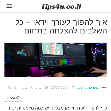
Tips
4u
.co.il
Toggle
gation
איך להפוך לעורך וידאו – כל
השלבים להצלחה בתחום
מערכת tips4u
18/02/2024
זמן קריאה מוערך: 3 דק'
אהבתי
כדי להפוך לעורך וידאו מצליח, יש כמה מיומנויות יסוד