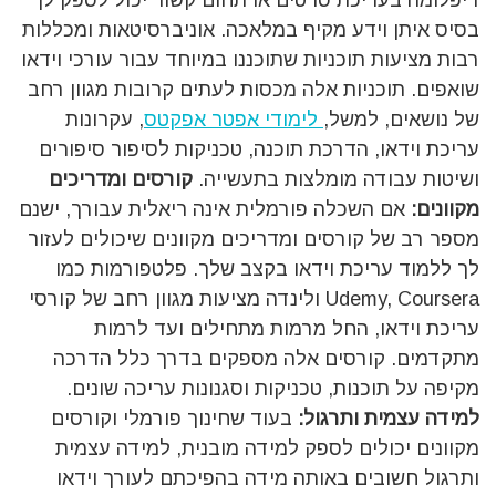
דיפלומה בעריכת סרטים או תחום קשור יכול לספק לך
בסיס איתן וידע מקיף במלאכה. אוניברסיטאות ומכללות
רבות מציעות תוכניות שתוכננו במיוחד עבור עורכי וידאו
שואפים. תוכניות אלה מכסות לעתים קרובות מגוון רחב
של נושאים, למשל,
לימודי אפטר אפקטס
, עקרונות
עריכת וידאו, הדרכת תוכנה, טכניקות לסיפור סיפורים
ושיטות עבודה מומלצות בתעשייה.
קורסים ומדריכים
מקוונים:
אם השכלה פורמלית אינה ריאלית עבורך, ישנם
מספר רב של קורסים ומדריכים מקוונים שיכולים לעזור
לך ללמוד עריכת וידאו בקצב שלך. פלטפורמות כמו
Udemy, Coursera ולינדה מציעות מגוון רחב של קורסי
עריכת וידאו, החל מרמות מתחילים ועד לרמות
מתקדמים. קורסים אלה מספקים בדרך כלל הדרכה
מקיפה על תוכנות, טכניקות וסגנונות עריכה שונים.
למידה עצמית ותרגול:
בעוד שחינוך פורמלי וקורסים
מקוונים יכולים לספק למידה מובנית, למידה עצמית
ותרגול חשובים באותה מידה בהפיכתם לעורך וידאו