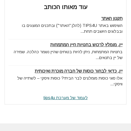
עוד מאותו הכותב
תקנון האתר
השימוש באתר TIPS4U (להלן:"האתר") ובתכנים המוצגים בו
ובבלוגים היושבים תחת...
יין, מומלץ לרכוש בחנויות היין המתמחות
בחנויות המתמחות, ניתן להיות בטוחים שהיין נשמר כהלכה. שמירה
של יין בתנאים...
יין, כדאי לבחור כוסות של חברה מוכרת ואיכותית
אלו סוגי כוסות מומלצים לבר הביתי? כוסות וויסקי – לשתייה של
וויסקי...
לעמוד של מערכת tips4u