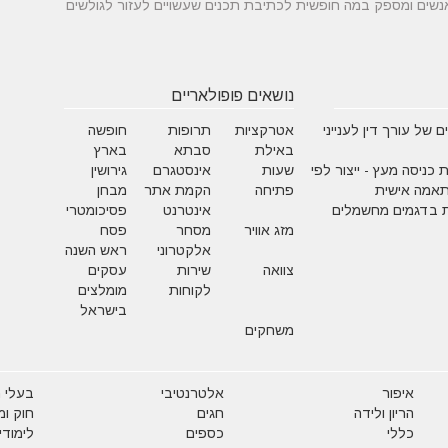
 בין אנשים ומספק במה חופשית לכתיבת תכנים שעשויים לעזור לגולשים
נושאים פופולאריים
 של עורך דין לענייני
אטרקציות
תרופות
חופשה
באילת
סבתא
בארץ
 כניסה מעץ - ייצור לפי
שעות
אינסטגרם
גירושין
תאמה אישית
פתיחה
הקמת אתר
מבחן
 בדגמים מחשמלים
אינטרנט
פסיכומטרי
מזג אוויר
מסחר
פסח
אלקטרוני
ראש השנה
צוואה
שירות
עסקים
לקוחות
מומלצים
בישראל
משחקים
איפור
אלטרנטיבי
בעלי ח
הריון ולידה
חגים
חוק ו
כללי
כספים
לימודי