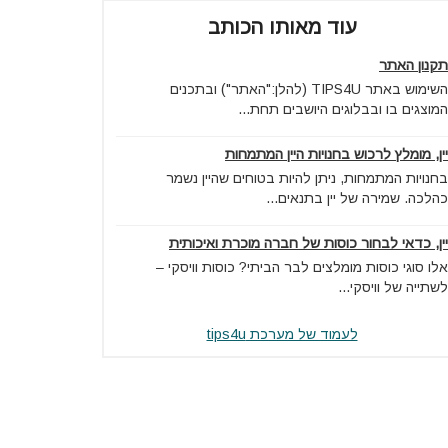
עוד מאותו הכותב
תקנון האתר
השימוש באתר TIPS4U (להלן:"האתר") ובתכנים
המוצגים בו ובבלוגים היושבים תחת...
יין, מומלץ לרכוש בחנויות היין המתמחות
בחנויות המתמחות, ניתן להיות בטוחים שהיין נשמר
כהלכה. שמירה של יין בתנאים...
יין, כדאי לבחור כוסות של חברה מוכרת ואיכותית
אלו סוגי כוסות מומלצים לבר הביתי? כוסות וויסקי –
לשתייה של וויסקי...
לעמוד של מערכת tips4u