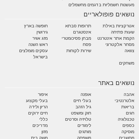
מעשנות חשמליות בדגמים מחשמלים
נושאים פופולאריים
אטרקציות באילת
תרופות סבתא
חופשה בארץ
שעות פתיחה
אינסטגרם
גירושין
הקמת אתר אינטרנט
מבחן פסיכומטרי
מזג אוויר
מסחר אלקטרוני
פסח
ראש השנה
צוואה
שירות לקוחות
עסקים מומלצים
בישראל
משחקים
נושאים באתר
אהבה
אופנה
איפור
אלטרנטיבי
בעלי חיים
בעלי מקצוע
בריאות
גיל הזהב
הריון ולידה
חגים
חוק ומשפט
חיים ירוקים
טכנולוגיה
טלויזיה וסרטים
כללי
כספים
לימודים
מדריכים
מוסיקה
מותגים
מזון
מחשבים
משפחה
משק בית