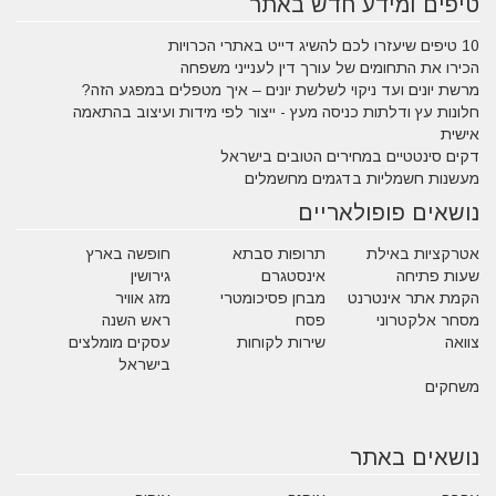
טיפים ומידע חדש באתר
10 טיפים שיעזרו לכם להשיג דייט באתרי הכרויות
הכירו את התחומים של עורך דין לענייני משפחה
מרשת יונים ועד ניקוי לשלשת יונים – איך מטפלים במפגע הזה?
חלונות עץ ודלתות כניסה מעץ - ייצור לפי מידות ועיצוב בהתאמה
אישית
דקים סינטטיים במחירים הטובים בישראל
מעשנות חשמליות בדגמים מחשמלים
נושאים פופולאריים
אטרקציות באילת
תרופות סבתא
חופשה בארץ
שעות פתיחה
אינסטגרם
גירושין
הקמת אתר אינטרנט
מבחן פסיכומטרי
מזג אוויר
מסחר אלקטרוני
פסח
ראש השנה
צוואה
שירות לקוחות
עסקים מומלצים
בישראל
משחקים
נושאים באתר