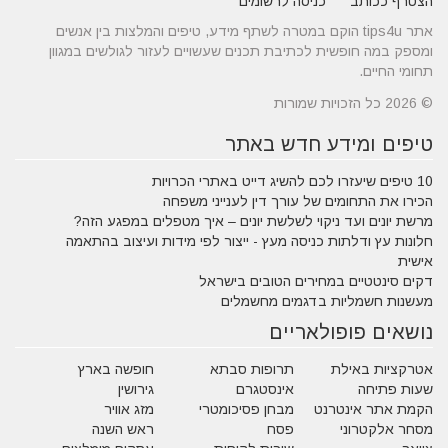
הצטרף ככותב
כניסה לרשומים
אתר tips4u הוקם במטרה לשתף מידע, טיפים והמלצות בין אנשים
ומספק במה חופשית לכתיבת תכנים שעשויים לעזור לגולשים במגוון
תחומי החיים.
© 2026 כל הזכויות שמורות
טיפים ומידע חדש באתר
10 טיפים שיעזרו לכם להשיג דייט באתרי הכרויות
הכירו את התחומים של עורך דין לענייני משפחה
מרשת יונים ועד ניקוי לשלשת יונים – איך מטפלים במפגע הזה?
חלונות עץ ודלתות כניסה מעץ - ייצור לפי מידות ועיצוב בהתאמה
אישית
דקים סינטטיים במחירים הטובים בישראל
מעשנות חשמליות בדגמים מחשמלים
נושאים פופולאריים
אטרקציות באילת
תרופות סבתא
חופשה בארץ
שעות פתיחה
אינסטגרם
גירושין
הקמת אתר אינטרנט
מבחן פסיכומטרי
מזג אוויר
מסחר אלקטרוני
פסח
ראש השנה