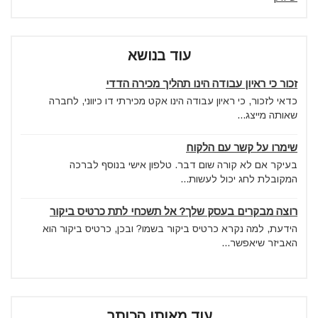
עוד בנושא
זכור כי ראיון עבודה הינו תהליך מכירה הדדי
כדאי לזכור, כי ראיון עבודה הינו אקט מכירתי דו כיווני, לחברה
שאותה מייצג...
שימרו על קשר עם הלקוח
בעיקר אם לא קורה שום דבר. טלפון אישי בנוסף לברכה
המקובלת לחג יכול לעשות...
רוצה מבקרים בעסק שלך? אל תשכחי לתת כרטיס ביקור
הידעת, למה נקרא כרטיס ביקור בשמו? ובכן, כרטיס ביקור הוא
האביזר שיאפשר...
עוד מאותו הכותב