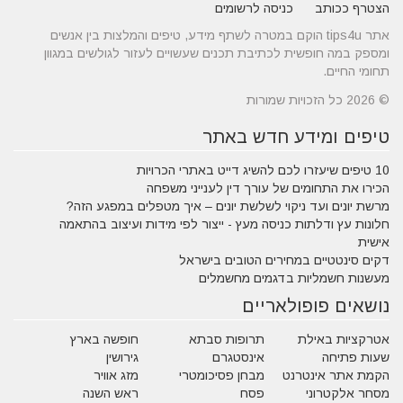
הצטרף ככותב
כניסה לרשומים
אתר tips4u הוקם במטרה לשתף מידע, טיפים והמלצות בין אנשים
ומספק במה חופשית לכתיבת תכנים שעשויים לעזור לגולשים במגוון
תחומי החיים.
© 2026 כל הזכויות שמורות
טיפים ומידע חדש באתר
10 טיפים שיעזרו לכם להשיג דייט באתרי הכרויות
הכירו את התחומים של עורך דין לענייני משפחה
מרשת יונים ועד ניקוי לשלשת יונים – איך מטפלים במפגע הזה?
חלונות עץ ודלתות כניסה מעץ - ייצור לפי מידות ועיצוב בהתאמה
אישית
דקים סינטטיים במחירים הטובים בישראל
מעשנות חשמליות בדגמים מחשמלים
נושאים פופולאריים
אטרקציות באילת
תרופות סבתא
חופשה בארץ
שעות פתיחה
אינסטגרם
גירושין
הקמת אתר אינטרנט
מבחן פסיכומטרי
מזג אוויר
מסחר אלקטרוני
פסח
ראש השנה