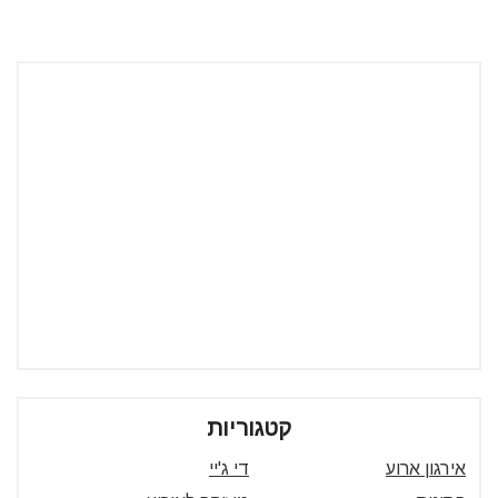
קטגוריות
אירגון ארוע
די ג'יי