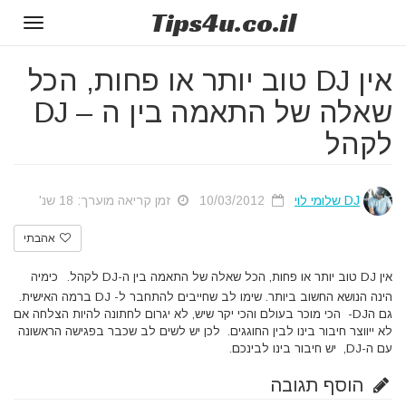
Tips
4u
.co.il
Toggle
gation
אין DJ טוב יותר או פחות, הכל
שאלה של התאמה בין ה – DJ
לקהל
DJ שלומי לוי
10/03/2012
זמן קריאה מוערך: 18 שנ'
אהבתי
אין DJ טוב יותר או פחות, הכל שאלה של התאמה בין ה-DJ לקהל.
כימיה
הינה הנושא החשוב ביותר. שימו לב שחייבים להתחבר ל- DJ ברמה האישית.
גם הDJ- הכי מוכר בעולם והכי יקר שיש, לא יגרום לחתונה להיות הצלחה אם
לא ייווצר חיבור בינו לבין החוגגים. לכן יש לשים לב שכבר בפגישה הראשונה
עם ה-DJ, יש חיבור בינו לבינכם.
הוסף תגובה