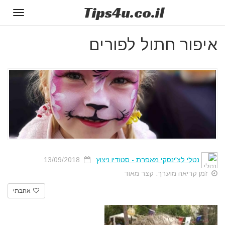
Tips
4u
.co.il
Toggle
gation
איפור חתול לפורים
נטלי לצ'ינסקי מאפרת - סטודיו ניצוץ
13/09/2018
זמן קריאה מוערך: קצר מאוד
אהבתי