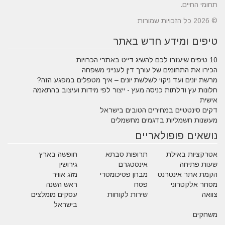
תחומי החיים.
© 2026 כל הזכויות שמורות
טיפים ומידע חדש באתר
10 טיפים שיעזרו לכם להשיג דייט באתרי הכרויות
הכירו את התחומים של עורך דין לענייני משפחה
מרשת יונים ועד ניקוי לשלשת יונים – איך מטפלים במפגע הזה?
חלונות עץ ודלתות כניסה מעץ - ייצור לפי מידות ועיצוב בהתאמה
אישית
דקים סינטטיים במחירים הטובים בישראל
מעשנות חשמליות בדגמים מחשמלים
נושאים פופולאריים
אטרקציות באילת
תרופות סבתא
חופשה בארץ
שעות פתיחה
אינסטגרם
גירושין
הקמת אתר אינטרנט
מבחן פסיכומטרי
מזג אוויר
מסחר אלקטרוני
פסח
ראש השנה
צוואה
שירות לקוחות
עסקים מומלצים
בישראל
משחקים