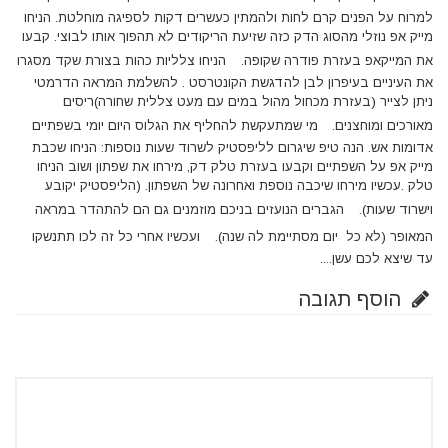
למרוח על הפנים קרם לחות ולהמתין כעשרים דקות לספיגה מוחלטת. הניחו
מייק אפ נוזלי מהסוג הדק כזה שזיעת הריקודים לא תהפוך אותו לבוצי. קבעו
את המייקאפ בעזרת פודרה שקופה.
הניחו צלליות כהות בצורת שקד מסגרו
את העיניים בעיפרון לבן להדגשת הקונטרסט . להשלמת המראה הדרמטי
ניתן לצייר (בעזרת מכחול מהול במים עם מעט צללית שחורה)ריסים
מאורכים ומוחצנים.
מי שמתעקשת להחליף את הגלוס היום יומי בשפתיים
אדומות אש. הנה טיפ שיגרום לליפסטיק לשרוד שעות נוספות: הניחו שכבת
מייק אפ על השפתיים וקבעו בעזרת טלק דק, מירחו את שפתון ושוב הניחו
טלק .עכשיו מירחו שיכבה נוספת ואחרונה של השפתון. (הליפסטיק יקובע
וישרוד שעות).
הגברים הנועזים בניכם מוזמנים גם הם להתהדר במראה
המאופר (לא כל יום מסתיימת לה שנה).
ועכשיו אחרי כל זה לכו תתנשקו
עד שיצא לכם עשן....
הוסף תגובה