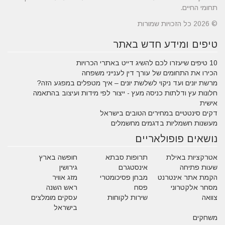
תחומי החיים.
© 2026 כל הזכויות שמורות
טיפים ומידע חדש באתר
10 טיפים שיעזרו לכם להשיג דייט באתרי הכרויות
הכירו את התחומים של עורך דין לענייני משפחה
מרשת יונים ועד ניקוי לשלשת יונים – איך מטפלים במפגע הזה?
חלונות עץ ודלתות כניסה מעץ - ייצור לפי מידות ועיצוב בהתאמה
אישית
דקים סינטטיים במחירים הטובים בישראל
מעשנות חשמליות בדגמים מחשמלים
נושאים פופולאריים
אטרקציות באילת
תרופות סבתא
חופשה בארץ
שעות פתיחה
אינסטגרם
גירושין
הקמת אתר אינטרנט
מבחן פסיכומטרי
מזג אוויר
מסחר אלקטרוני
פסח
ראש השנה
צוואה
שירות לקוחות
עסקים מומלצים
בישראל
משחקים