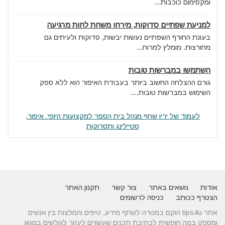
ומקסימום כוכבות...
למניעת שפתיים סדוקות, מירחו משחת לחות מרגיעה
בעונת החורף השפתיים נעשות יבשות, סדוקות ולעיתים גם
מחורצות. מומלץ למרוח...
השתמשו במברשות טובות
גורם ההצלחה החשוב ביותר בעבודת האיפור הוא ללא ספק
השימוש במברשות טובות....
לעמוד של ירין שחף מנהל בית הספר למקצועות היופי: איפור,
סטיילינג ותסרוקות
אודות
נושאים באתר
צור קשר
תקנון האתר
הצטרף ככותב
כניסה לרשומים
אתר tips4u הוקם במטרה לשתף מידע, טיפים והמלצות בין אנשים
ומספק במה חופשית לכתיבת תכנים שעשויים לעזור לגולשים במגוון