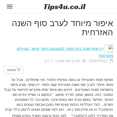
Tips
4u
.co.il
Toggle
gation
איפור מיוחד לערב סוף השנה
האזרחית
ירין שחף מנהל בית הספר למקצועות היופי: איפור, סטיילינג
ותסרוקות
10/03/2012
זמן קריאה מוערך: 1 דק'
אהבתי
נשיקת חצות רומנטית? או בוסה עסיסית ולחה?. איך שתחליטו....אבל על
איפור מיוחד לערב סוף השנה האזרחית קשה לוותר, ירין שחף, מציע איפור
בהשראת סצנת המועדונים . הרעיון הוא איפור שלא מתבייש להראות על גבול
המנוכר, כהה, מעושן, עמוק, חודרני ומזוגג . "במקום בו עשיית עיניים הוא
העיקר, המיקוד באופן טבעי הוא באותו איבר, מכאן כבר כל האמצעים
כשרים.... לצד הצלליות הכהות מצטרפות כמובן אבקות נצנצים בגוון
הכסף(בלי זה אין סילבסטר ) אז....רגע לפני שאתם יוצאים לדגמן בילוי קבלו
את המדריך ללוק ה"קלאברי".
לפני הכול ובעונת החורף בפרט מומלץ