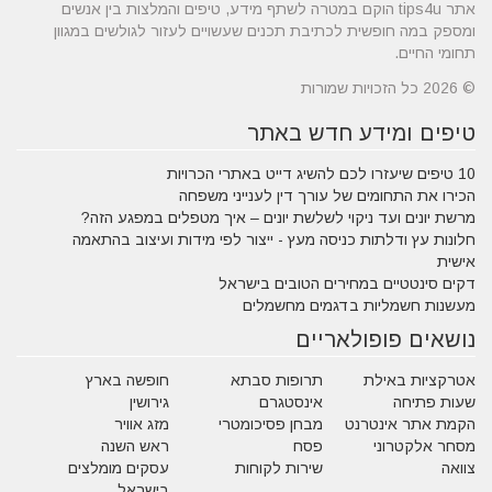
אתר tips4u הוקם במטרה לשתף מידע, טיפים והמלצות בין אנשים
ומספק במה חופשית לכתיבת תכנים שעשויים לעזור לגולשים במגוון
תחומי החיים.
© 2026 כל הזכויות שמורות
טיפים ומידע חדש באתר
10 טיפים שיעזרו לכם להשיג דייט באתרי הכרויות
הכירו את התחומים של עורך דין לענייני משפחה
מרשת יונים ועד ניקוי לשלשת יונים – איך מטפלים במפגע הזה?
חלונות עץ ודלתות כניסה מעץ - ייצור לפי מידות ועיצוב בהתאמה
אישית
דקים סינטטיים במחירים הטובים בישראל
מעשנות חשמליות בדגמים מחשמלים
נושאים פופולאריים
אטרקציות באילת
תרופות סבתא
חופשה בארץ
שעות פתיחה
אינסטגרם
גירושין
הקמת אתר אינטרנט
מבחן פסיכומטרי
מזג אוויר
מסחר אלקטרוני
פסח
ראש השנה
צוואה
שירות לקוחות
עסקים מומלצים
בישראל