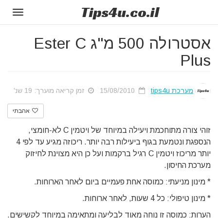
Tips
4u
.co.il
Toggle
gation
אסטרולה 500 מ"ג Ester C
Plus
מערכת tips4u
15/08/2010
זמן קריאה מוערך: 19 שנ'
אהבתי
זוהי צורה מתוחכמת ויעילה במיוחד של ויטמין C לא-חומצי,
הנספגת ונטמעת בגוף ביעילות רבה יותר. ריכוזה מגיע עד לפי 4
יותר מריכוז ויטמין C רגיל ברקמות ועל כן היא מצוינת לחיזוק
מערכת החיסון.
* מינון מניעתי: כמוסה אחת פעמיים ביום לאחר הארוחות.
* מינון טיפולי: כל 4 שעות, לאחר ארוחות.
הערות: כמוסה זו נוחה מאוד לבליעה ומתאימה במיוחד לקשישים.