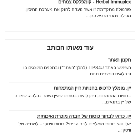
Herbal Immuplex - קומפלקס צמחים
פורמולה מתקדמת זו אשר נועדה לחזק את מערכת החיסון,
מכילה צמחי מרפא כגון...
עוד מאותו הכותב
תקנון האתר
השימוש באתר TIPS4U (להלן:"האתר") ובתכנים המוצגים בו
ובבלוגים היושבים תחת...
יין, מומלץ לרכוש בחנויות היין המתמחות
בחנויות המתמחות, ניתן להיות בטוחים שהיין נשמר כהלכה. שמירה
של יין בתנאים...
יין, כדאי לבחור כוסות של חברה מוכרת ואיכותית
אלו סוגי כוסות מומלצים לבר הביתי? כוסות וויסקי – לשתייה של
וויסקי...