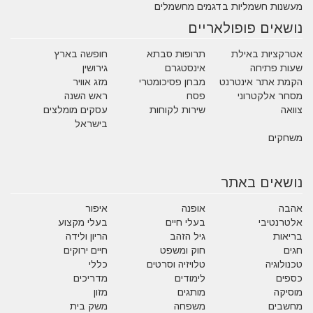
מעשנות חשמליות בדגמים מחשמלים
נושאים פופולאריים
אטרקציות באילת
תרופות סבתא
חופשה בארץ
שעות פתיחה
אינסטגרם
גירושין
הקמת אתר אינטרנט
מבחן פסיכומטרי
מזג אוויר
מסחר אלקטרוני
פסח
ראש השנה
צוואה
שירות לקוחות
עסקים מומלצים
בישראל
משחקים
נושאים באתר
אהבה
אופנה
איפור
אלטרנטיבי
בעלי חיים
בעלי מקצוע
בריאות
גיל הזהב
הריון ולידה
חגים
חוק ומשפט
חיים ירוקים
טכנולוגיה
טלויזיה וסרטים
כללי
כספים
לימודים
מדריכים
מוסיקה
מותגים
מזון
מחשבים
משפחה
משק בית