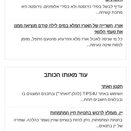
עדיף לבשל בסירי נירוסטה ולא בסירי אלומיניום. נירוסטה היא
מתכת קשיחה...
אורז, השרייה של האורז המלא במים לילה קודם מוציאה ממנו
את טעמי הלוואי
כל מי שניסה לאכול אורז מלא והזדעזע מהטעם התפל, מוזמן
לנסות שיטה טעימה...
עוד מאותו הכותב
תקנון האתר
השימוש באתר TIPS4U (להלן:"האתר") ובתכנים המוצגים בו
ובבלוגים היושבים תחת...
יין, מומלץ לרכוש בחנויות היין המתמחות
בחנויות המתמחות, ניתן להיות בטוחים שהיין נשמר כהלכה. שמירה
של יין בתנאים...