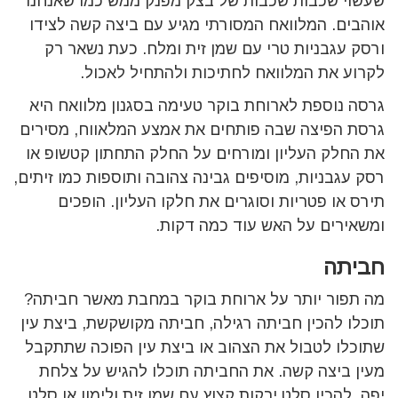
שעשוי שכבות שכבות של בצק מפנק ממש כמו שאנחנו
אוהבים. המלוואח המסורתי מגיע עם ביצה קשה לצידו
ורסק עגבניות טרי עם שמן זית ומלח. כעת נשאר רק
לקרוע את המלוואח לחתיכות ולהתחיל לאכול.
גרסה נוספת לארוחת בוקר טעימה בסגנון מלוואח היא
גרסת הפיצה שבה פותחים את אמצע המלאווח, מסירים
את החלק העליון ומורחים על החלק התחתון קטשופ או
רסק עגבניות, מוסיפים גבינה צהובה ותוספות כמו זיתים,
תירס או פטריות וסוגרים את חלקו העליון. הופכים
ומשאירים על האש עוד כמה דקות.
חביתה
מה תפור יותר על ארוחת בוקר במחבת מאשר חביתה?
תוכלו להכין חביתה רגילה, חביתה מקושקשת, ביצת עין
שתוכלו לטבול את הצהוב או ביצת עין הפוכה שתתקבל
מעין ביצה קשה. את החביתה תוכלו להגיש על צלחת
יפה, להכין סלט ירקות קצוץ עם שמן זית ולימון או סלט