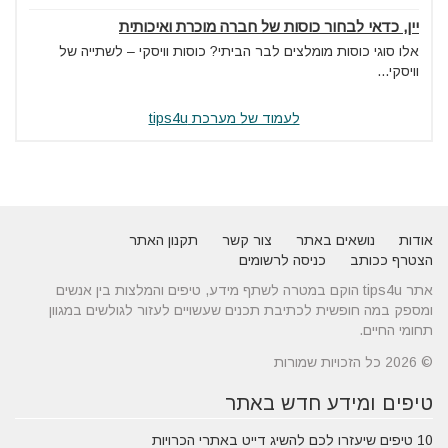
יין, כדאי לבחור כוסות של חברה מוכרת ואיכותית
אלו סוגי כוסות מומלצים לבר הביתי? כוסות וויסקי – לשתייה של
וויסקי...
לעמוד של מערכת tips4u
אודות
נושאים באתר
צור קשר
תקנון האתר
הצטרף ככותב
כניסה לרשומים
אתר tips4u הוקם במטרה לשתף מידע, טיפים והמלצות בין אנשים
ומספק במה חופשית לכתיבת תכנים שעשויים לעזור לגולשים במגוון
תחומי החיים.
© 2026 כל הזכויות שמורות
טיפים ומידע חדש באתר
10 טיפים שיעזרו לכם להשיג דייט באתרי הכרויות