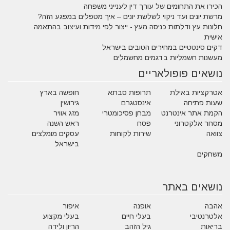
הכירו את התחומים של עורך דין לענייני משפחה
מרשת יונים ועד ניקוי לשלשת יונים – איך מטפלים במפגע הזה?
חלונות עץ ודלתות כניסה מעץ - ייצור לפי מידות ועיצוב בהתאמה
אישית
דקים סינטטיים במחירים הטובים בישראל
מעשנות חשמליות בדגמים מחשמלים
נושאים פופולאריים
אטרקציות באילת
תרופות סבתא
חופשה בארץ
שעות פתיחה
אינסטגרם
גירושין
הקמת אתר אינטרנט
מבחן פסיכומטרי
מזג אוויר
מסחר אלקטרוני
פסח
ראש השנה
צוואה
שירות לקוחות
עסקים מומלצים
בישראל
משחקים
נושאים באתר
אהבה
אופנה
איפור
אלטרנטיבי
בעלי חיים
בעלי מקצוע
בריאות
גיל הזהב
הריון ולידה