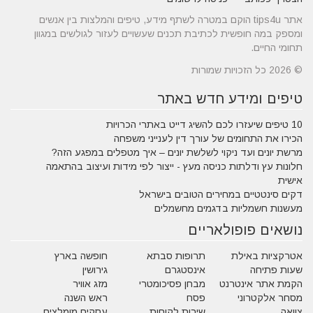
אתר tips4u הוקם במטרה לשתף מידע, טיפים והמלצות בין אנשים
ומספק במה חופשית לכתיבת תכנים שעשויים לעזור לגולשים במגוון
תחומי החיים.
© 2026 כל הזכויות שמורות
טיפים ומידע חדש באתר
10 טיפים שיעזרו לכם להשיג דייט באתרי הכרויות
הכירו את התחומים של עורך דין לענייני משפחה
מרשת יונים ועד ניקוי לשלשת יונים – איך מטפלים במפגע הזה?
חלונות עץ ודלתות כניסה מעץ - ייצור לפי מידות ועיצוב בהתאמה
אישית
דקים סינטטיים במחירים הטובים בישראל
מעשנות חשמליות בדגמים מחשמלים
נושאים פופולאריים
אטרקציות באילת
תרופות סבתא
חופשה בארץ
שעות פתיחה
אינסטגרם
גירושין
הקמת אתר אינטרנט
מבחן פסיכומטרי
מזג אוויר
מסחר אלקטרוני
פסח
ראש השנה
צוואה
שירות לקוחות
עסקים מומלצים