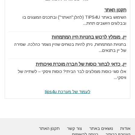
תקנון האתר
השימוש באתר TIPS4U (להלן:"האתר") ובתכנים המוצגים בו
ובבלוגים היושבים תחת...
יין, מומלץ לרכוש בחנויות היין המתמחות
בחנויות המתמחות, ניתן להיות בטוחים שהיין נשמר כהלכה. שמירה
של יין בתנאים...
יין, כדאי לבחור כוסות של חברה מוכרת ואיכותית
אלו סוגי כוסות מומלצים לבר הביתי? כוסות וויסקי – לשתייה של
וויסקי...
לעמוד של מערכת tips4u
אודות
נושאים באתר
צור קשר
תקנון האתר
הצטרף ככותב
כניסה לרשומים