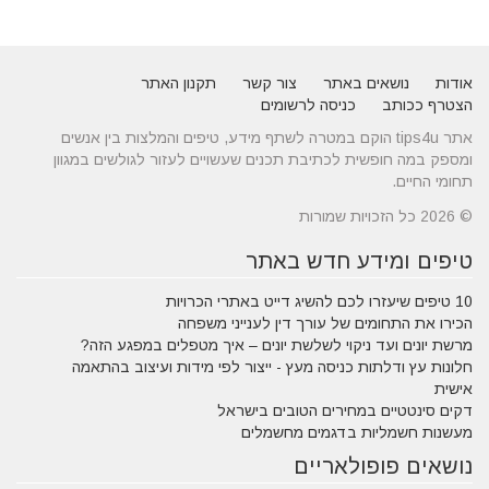
אודות
נושאים באתר
צור קשר
תקנון האתר
הצטרף ככותב
כניסה לרשומים
אתר tips4u הוקם במטרה לשתף מידע, טיפים והמלצות בין אנשים
ומספק במה חופשית לכתיבת תכנים שעשויים לעזור לגולשים במגוון
תחומי החיים.
© 2026 כל הזכויות שמורות
טיפים ומידע חדש באתר
10 טיפים שיעזרו לכם להשיג דייט באתרי הכרויות
הכירו את התחומים של עורך דין לענייני משפחה
מרשת יונים ועד ניקוי לשלשת יונים – איך מטפלים במפגע הזה?
חלונות עץ ודלתות כניסה מעץ - ייצור לפי מידות ועיצוב בהתאמה
אישית
דקים סינטטיים במחירים הטובים בישראל
מעשנות חשמליות בדגמים מחשמלים
נושאים פופולאריים