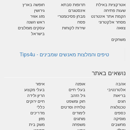
אטרקציות באילת
תרופות סבתא
חופשה בארץ
שעות פתיחה
אינסטגרם
גירושין
הקמת אתר אינטרנט
מבחן פסיכומטרי
מזג אוויר
מסחר אלקטרוני
פסח
ראש השנה
צוואה
שירות לקוחות
עסקים מומלצים
בישראל
משחקים
נושאים באתר
אהבה
אופנה
איפור
אלטרנטיבי
בעלי חיים
בעלי מקצוע
בריאות
גיל הזהב
הריון ולידה
חגים
חוק ומשפט
חיים ירוקים
טכנולוגיה
טלויזיה וסרטים
כללי
כספים
לימודים
מדריכים
מוסיקה
מותגים
מזון
מחשבים
משפחה
משק בית