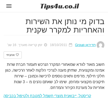
Tips
4u
.co.il
Toggle
gation
בדוק מי נותן את השירות
והאחריות למקרר שקנית
תדיראן Group
18/10/2011
זמן קריאה מוערך: 16 שנ'
אהבתי
חשוב מאוד לוודא שמאחורי המקרר הנרכש תעמוד חברת שרות
אמינה ומקצועית, שתיתן מענה לצרכיי הלקוח לאחר הרכישה, כגון
חלקי חילוף, מדפים ותאים נוספים לרכישה וכמובן – שירות
תיקונים מקצועי ומהימן. שימו לב שאתם נהנים מ – 3 שנות
אחריות על מערכת הקירור והמדחס.
קריסטל, ייבואנית מוצרי חשמל למטבח ולטיפול בכביסה