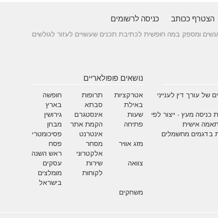
הצטרף ככותב
כניסה לרשומים
 בין אנשים ומספק במה חופשית לכתיבת תכנים שעשויים לעזור לגולשים
נושאים פופולאריים
 של עורך דין לענייני
אטרקציות
תרופות
חופשה
באילת
סבתא
בארץ
 כניסה מעץ - ייצור לפי
שעות
אינסטגרם
גירושין
תאמה אישית
פתיחה
הקמת אתר
מבחן
 בדגמים מחשמלים
אינטרנט
פסיכומטרי
מזג אוויר
מסחר
פסח
אלקטרוני
ראש השנה
צוואה
שירות
עסקים
לקוחות
מומלצים
בישראל
משחקים