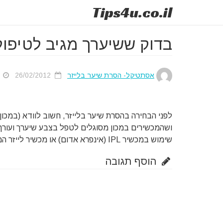
Tips
4u
.co.il
בדוק ששיערך מגיב לטיפול
אסתטיקל- הסרת שיער בלייזר
26/02/2012
זמ
לפני הבחירה בהסרת שיער בלייזר, חשוב לוודא (במכון
ושהמכשירים במכון מסוגלים לטפל בצבע שיערך ועורך
שימוש במכשיר IPL (אינפרא אדום) או מכשיר לייזר המשלב IPL כדי למנוע כוויות אפשריות.
הוסף תגובה