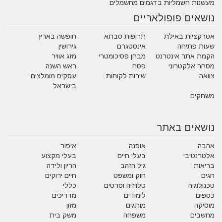
מעשנות חשמליות בדגמים מחשמלים
נושאים פופולאריים
אטרקציות באילת
תרופות סבתא
חופשה בארץ
שעות פתיחה
אינסטגרם
גירושין
הקמת אתר אינטרנט
מבחן פסיכומטרי
מזג אוויר
מסחר אלקטרוני
פסח
ראש השנה
צוואה
שירות לקוחות
עסקים מומלצים
בישראל
משחקים
נושאים באתר
אהבה
אופנה
איפור
אלטרנטיבי
בעלי חיים
בעלי מקצוע
בריאות
גיל הזהב
הריון ולידה
חגים
חוק ומשפט
חיים ירוקים
טכנולוגיה
טלויזיה וסרטים
כללי
כספים
לימודים
מדריכים
מוסיקה
מותגים
מזון
מחשבים
משפחה
משק בית