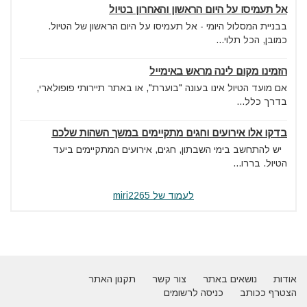
אל תעמיסו על היום הראשון והאחרון בטיול
בבניית המסלול היומי - אל תעמיסו על היום הראשון של הטיול.
כמובן, הכל תלוי...
הזמינו מקום לינה מראש באימייל
אם מועד הטיול אינו בעונה "בוערת", או באתר תיירותי פופולארי,
בדרך כלל...
בדקו אלו אירועים וחגים מתקיימים במשך השהות שלכם
יש להתחשב בימי השבתון, חגים, אירועים המתקיימים ביעד
הטיול. בררו...
לעמוד של miri2265
אודות
נושאים באתר
צור קשר
תקנון האתר
הצטרף ככותב
כניסה לרשומים