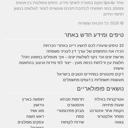
אתר tips4u הוקם במטרה לשתף מידע, טיפים והמלצות בין אנשים
ומספק במה חופשית לכתיבת תכנים שעשויים לעזור לגולשים במגוון
תחומי החיים.
© 2026 כל הזכויות שמורות
טיפים ומידע חדש באתר
10 טיפים שיעזרו לכם להשיג דייט באתרי הכרויות
הכירו את התחומים של עורך דין לענייני משפחה
מרשת יונים ועד ניקוי לשלשת יונים – איך מטפלים במפגע הזה?
חלונות עץ ודלתות כניסה מעץ - ייצור לפי מידות ועיצוב בהתאמה
אישית
דקים סינטטיים במחירים הטובים בישראל
מעשנות חשמליות בדגמים מחשמלים
נושאים פופולאריים
אטרקציות באילת
תרופות סבתא
חופשה בארץ
שעות פתיחה
אינסטגרם
גירושין
הקמת אתר אינטרנט
מבחן פסיכומטרי
מזג אוויר
מסחר אלקטרוני
פסח
ראש השנה
צוואה
שירות לקוחות
עסקים מומלצים
בישראל