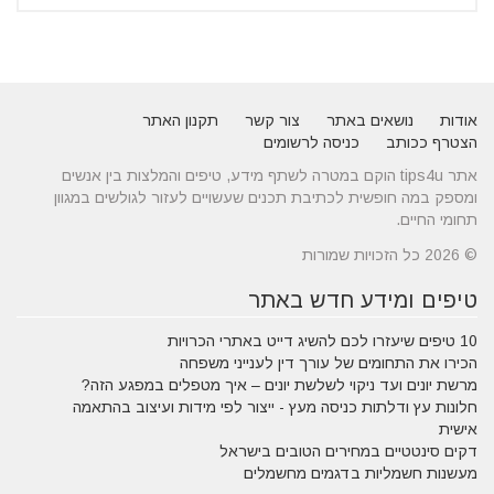
אודות
נושאים באתר
צור קשר
תקנון האתר
הצטרף ככותב
כניסה לרשומים
אתר tips4u הוקם במטרה לשתף מידע, טיפים והמלצות בין אנשים
ומספק במה חופשית לכתיבת תכנים שעשויים לעזור לגולשים במגוון
תחומי החיים.
© 2026 כל הזכויות שמורות
טיפים ומידע חדש באתר
10 טיפים שיעזרו לכם להשיג דייט באתרי הכרויות
הכירו את התחומים של עורך דין לענייני משפחה
מרשת יונים ועד ניקוי לשלשת יונים – איך מטפלים במפגע הזה?
חלונות עץ ודלתות כניסה מעץ - ייצור לפי מידות ועיצוב בהתאמה
אישית
דקים סינטטיים במחירים הטובים בישראל
מעשנות חשמליות בדגמים מחשמלים