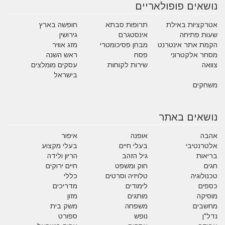
נושאים פופולאריים
אטרקציות באילת
תרופות סבתא
חופשה בארץ
שעות פתיחה
אינסטגרם
גירושין
הקמת אתר אינטרנט
מבחן פסיכומטרי
מזג אוויר
מסחר אלקטרוני
פסח
ראש השנה
צוואה
שירות לקוחות
עסקים מומלצים
בישראל
משחקים
נושאים באתר
אהבה
אופנה
איפור
אלטרנטיבי
בעלי חיים
בעלי מקצוע
בריאות
גיל הזהב
הריון ולידה
חגים
חוק ומשפט
חיים ירוקים
טכנולוגיה
טלויזיה וסרטים
כללי
כספים
לימודים
מדריכים
מוסיקה
מותגים
מזון
מחשבים
משפחה
משק בית
נדל"ן
נופש
ספורט