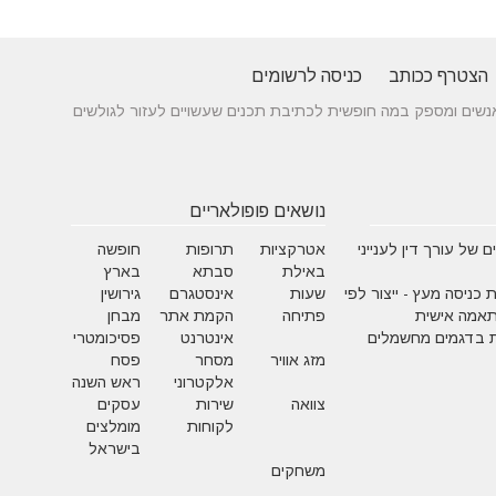
הצטרף ככותב
כניסה לרשומים
 בין אנשים ומספק במה חופשית לכתיבת תכנים שעשויים לעזור לגולשים
נושאים פופולאריים
 של עורך דין לענייני
אטרקציות
תרופות
חופשה
באילת
סבתא
בארץ
 כניסה מעץ - ייצור לפי
שעות
אינסטגרם
גירושין
תאמה אישית
פתיחה
הקמת אתר
מבחן
 בדגמים מחשמלים
אינטרנט
פסיכומטרי
מזג אוויר
מסחר
פסח
אלקטרוני
ראש השנה
צוואה
שירות
עסקים
לקוחות
מומלצים
בישראל
משחקים