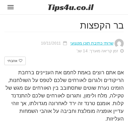
Tips
4u
.co.il
Toggle
gation
בר הקפצות
שרותי כתיבת תוכן מקצועי
10/11/2011
זמן קריאה מוערך: 14 שנ'
אהבתי
אם אתם רוצים באמת לחמם את העניינים ברחבת
הריקודים ולגרום לאורחים שלכם לטפס על השולחנות,
הזמינו נערת שוטים שתסתובב בין האורחים עם מגש של
טקילה, מלח ולימון, ותגרום לאורחים שלכם להתנדנד
קלות. אומנם טרנד זה ירד לאחרונה מגדולתו, אך זוהי
עדיין אופציה מומלצת וחביבה על אוהבי השמחות
העליזות.