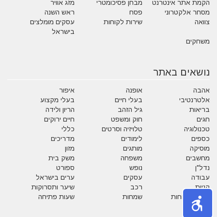
הקמת אתר אינטרנט
מבחן פסיכומטרי
מזג אוויר
מסחר אלקטרוני
פסח
ראש השנה
צוואה
שירות לקוחות
עסקים מומלצים
בישראל
משחקים
נושאים באתר
אהבה
אופנה
איפור
אלטרנטיבי
בעלי חיים
בעלי מקצוע
בריאות
גיל הזהב
הריון ולידה
חגים
חוק ומשפט
חיים ירוקים
טכנולוגיה
טלויזיה וסרטים
כללי
כספים
לימודים
מדריכים
מוסיקה
מותגים
מזון
מחשבים
משפחה
משק בית
נדל"ן
נופש
ספורט
עבודה
עסקים
ערים בישראל
קניות
רכב
שיער ותסרוקות
שירות לקוחות
שמחות
שעות פתיחה
תזונה