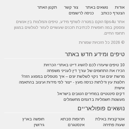
אודות
נושאים באתר
צור קשר
תקנון האתר
הצטרף ככותב
כניסה לרשומים
אתר tips4u הוקם במטרה לשתף מידע, טיפים והמלצות בין אנשים
ומספק במה חופשית לכתיבת תכנים שעשויים לעזור לגולשים במגוון
תחומי החיים.
© 2026 כל הזכויות שמורות
טיפים ומידע חדש באתר
10 טיפים שיעזרו לכם להשיג דייט באתרי הכרויות
הכירו את התחומים של עורך דין לענייני משפחה
מרשת יונים ועד ניקוי לשלשת יונים – איך מטפלים במפגע הזה?
חלונות עץ ודלתות כניסה מעץ - ייצור לפי מידות ועיצוב בהתאמה
אישית
דקים סינטטיים במחירים הטובים בישראל
מעשנות חשמליות בדגמים מחשמלים
נושאים פופולאריים
אטרקציות באילת
תרופות סבתא
חופשה בארץ
שעות פתיחה
אינסטגרם
גירושין