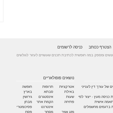
הצטרף ככותב
כניסה לרשומים
 בין אנשים ומספק במה חופשית לכתיבת תכנים שעשויים לעזור לגולשים
נושאים פופולאריים
 של עורך דין לענייני
אטרקציות
תרופות
חופשה
באילת
סבתא
בארץ
 כניסה מעץ - ייצור לפי
שעות
אינסטגרם
גירושין
תאמה אישית
פתיחה
הקמת אתר
מבחן
 בדגמים מחשמלים
אינטרנט
פסיכומטרי
מזג אוויר
מסחר
פסח