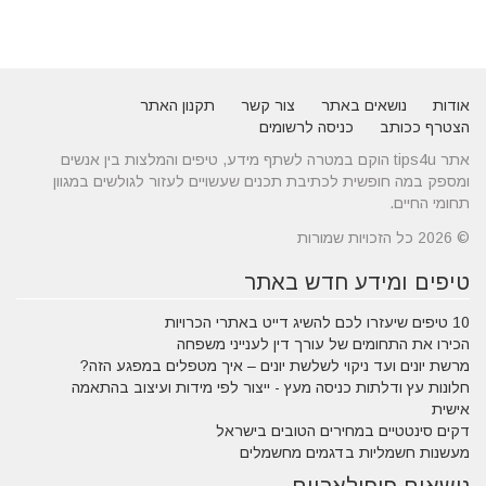
אודות
נושאים באתר
צור קשר
תקנון האתר
הצטרף ככותב
כניסה לרשומים
אתר tips4u הוקם במטרה לשתף מידע, טיפים והמלצות בין אנשים
ומספק במה חופשית לכתיבת תכנים שעשויים לעזור לגולשים במגוון
תחומי החיים.
© 2026 כל הזכויות שמורות
טיפים ומידע חדש באתר
10 טיפים שיעזרו לכם להשיג דייט באתרי הכרויות
הכירו את התחומים של עורך דין לענייני משפחה
מרשת יונים ועד ניקוי לשלשת יונים – איך מטפלים במפגע הזה?
חלונות עץ ודלתות כניסה מעץ - ייצור לפי מידות ועיצוב בהתאמה
אישית
דקים סינטטיים במחירים הטובים בישראל
מעשנות חשמליות בדגמים מחשמלים