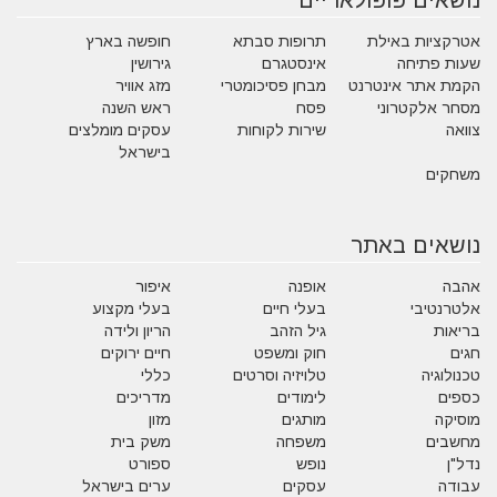
נושאים פופולאריים
אטרקציות באילת
תרופות סבתא
חופשה בארץ
שעות פתיחה
אינסטגרם
גירושין
הקמת אתר אינטרנט
מבחן פסיכומטרי
מזג אוויר
מסחר אלקטרוני
פסח
ראש השנה
צוואה
שירות לקוחות
עסקים מומלצים
בישראל
משחקים
נושאים באתר
אהבה
אופנה
איפור
אלטרנטיבי
בעלי חיים
בעלי מקצוע
בריאות
גיל הזהב
הריון ולידה
חגים
חוק ומשפט
חיים ירוקים
טכנולוגיה
טלויזיה וסרטים
כללי
כספים
לימודים
מדריכים
מוסיקה
מותגים
מזון
מחשבים
משפחה
משק בית
נדל"ן
נופש
ספורט
עבודה
עסקים
ערים בישראל