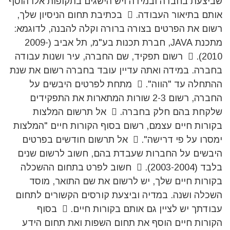
שביצעת בחברה ובמידה ויש הישגים בתקופות אלו הוסף
אותם בתיאור העבודה.  בכתיבת תחום הניסיון שלך,
רשום את הפרטים בצורה ברורה וקלה להבנה, לדוגמא:
מתכנת JAVA, חברת תכנות בע"מ, תל אביב (2009-
2010).  רשום תפקיד, שם החברה, עיר ושנות עבודה
בחברה. במידה ואתה עדיין עובד בחברה רשום את שנת
ההתחלה עד "הווה".  מתחת לפרטים היבשים על
החברה, רשום 2-3 שורות המתארות את התפקידים
שלקחת בהם חלק בחברה.  אל תרשום המלצות
בקורות חיים עצמם, רשום בסוף הקורות חיים "המלצות
ימסרו על פי דרישה".  אל תרשום חודשים בפרטים
היבשים על החברות שעבדת בהם, חשוב לרשום שנים
בלבד (2003-2004).  חשוב לפרט בתחום ההשכלה
בקורות חיים שלך, יש לרשום את שם התואר, מוסד
השכלה ושנה. במדיה וביצעת קורסים הקשורים לתחום
עבודתך יש לציין גם אותם בקורות חיים.  בסוף
הקורות חיים הוסף את תחום השפות ואת תחום הידע