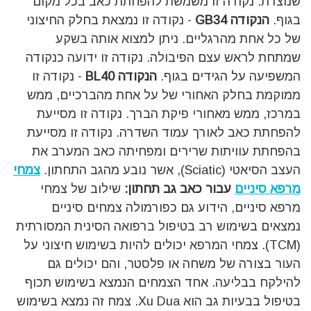
שנוצרת. נקודה זו משמשת להפחתת כאב בכל מקום
בגוף.
הנקודה GB34
- נקודה זו נמצאת בחלק החיצוני
של כל אחת מהרגליים. ניתן למצוא אותה בשקע
שמתחת לראש עצם הפיבולה. נקודה זו ידועה כנקודה
המשפיעה על הגידים בגוף.
הנקודה BL40
- נקודה זו
ממוקמת בחלק האחורי של על אחת מהברכיים, ממש
במרכז, ממש מאחורי פיקת הברך. נקודה זו מסייעת
להפחתת כאב לאורך עמוד השדרה. נקודה זו מסייעת
בהפחתת עוויתות שרירים ומפחיתה כאב המערב את
העצב הסיאטי (Sciatic), אשר נובע מהגב התחתון.
צמחי
מרפא
סיניים
עבור
כאב
גב
תחתון:
שילוב של צמחי
מרפא סיניים, הידוע גם כפורמולה צמחים סיניים
נמצאים בשימוש רב בטיפול ברפואה הסינית המסורתית
(TCM). צמחי המרפא יכולים להיות בשימוש חיצוני על
העור בצורה של משחה או פלסטר, והם יכולים גם
להילקח בבליעה. אחד הצמחים הנמצא בשימוש תכוף
בטיפול בבעיות גב הוא Xu Dua. צמח זה נמצא בשימוש