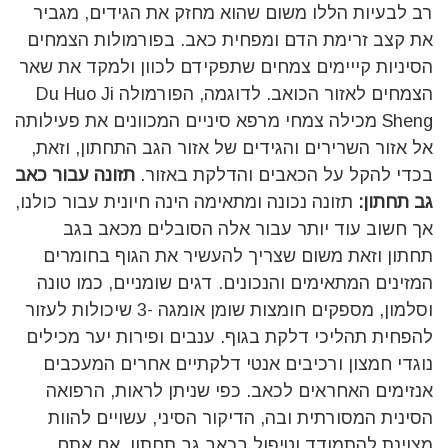
רב לבעיות הללו משום שהוא מחזק את הגידים, מגביר
את קצב זרימת הדם ומפחית כאב. בפורמולות הצמחים
הסיניות קייימים צמחים שתפקידם לכוון ולמקד את שאר
הצמחים לאזור הכואב. לדוגמה, הפורמולה Du Huo Ji
Sheng מכילה צמחי מרפא סיניים המכוונים את פעילותה
אל אזור השרירים והגידים של אזור הגב התחתון, וזאת,
בכדי להקל על הכאבים והדלקת באזור.
תזונה
עבור
כאב
גב
תחתון:
תזונה נכונה ומתאימה הינה חיונית עבור כולנו,
אך חשוב עוד יותר עבור אלה הסובלים מכאב בגב
תחתון וזאת משום שצריך להעשיר את הגוף בחומרים
המזינים המתאימים והנכונים. דגים שומניים, כמו טונה
וסלמון, מספקים חומצות שומן אומגה -3 שיכולות לעזור
להפחית תהליכי דלקת בגוף. ענבים ופירות יער מכילים
נוגדי חמצון ורכיבים אנטי דלקתיים אחרים המעכבים
אנזימים האחראים לכאב. כפי שניתן לראות, הרפואה
הסינית המסורתית ובה, הדיקור הסיני, עשויים להוות
מצוינת להתמודד וטיפול בכאב גב תחתון. אם אתם