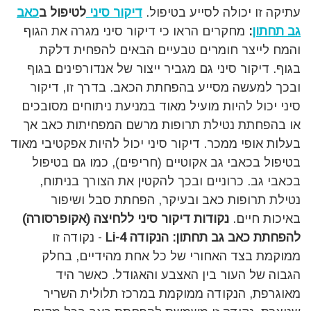
עתיקה זו יכולה לסייע בטיפול.
דיקור
סיני
לטיפול
ב
כאב
גב
תחתון
:
מחקרים הראו כי דיקור סיני מגרה את הגוף
והמח לייצר חומרים טבעיים הבאים להפחית דלקת
בגוף. דיקור סיני גם מגביר ייצור של אנדורפינים בגוף
ובכך למעשה מסייע בהפחתת הכאב. בדרך זו, דיקור
סיני יכול להיות מועיל מאוד במניעת ניתוחים מסובכים
או בהפחתת נטילת תרופות מרשם המפחיתות כאב אך
בעלות אופי ממכר. דיקור סיני יכול להיות אפקטיבי מאוד
בטיפול בכאבי גב אקוטיים (חריפים), כמו גם בטיפול
בכאבי גב. כרוניים ובכך להקטין את הצורך בניתוח,
נטילת תרופות כאב ובעיקר, הפחתת סבל ושיפור
באיכות חיים.
נקודות
דיקור
סיני
ללחיצה (אקופרסורה)
להפחתת
כאב
גב
תחתון:
הנקודה Li-4
- נקודה זו
ממוקמת בצד האחורי של כל אחת מהידיים, בחלק
הגבוה של העור בין האצבע והאגודל. כאשר היד
מאוגרפת, הנקודה ממוקמת במרכז תלולית השריר