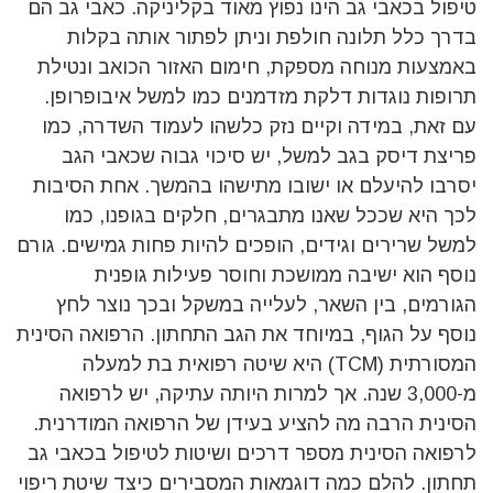
טיפול בכאבי גב הינו נפוץ מאוד בקליניקה. כאבי גב הם
בדרך כלל תלונה חולפת וניתן לפתור אותה בקלות
באמצעות מנוחה מספקת, חימום האזור הכואב ונטילת
תרופות נוגדות דלקת מזדמנים כמו למשל איבופרופן.
עם זאת, במידה וקיים נזק כלשהו לעמוד השדרה, כמו
פריצת דיסק בגב למשל, יש סיכוי גבוה שכאבי הגב
יסרבו להיעלם או ישובו מתישהו בהמשך. אחת הסיבות
לכך היא שככל שאנו מתבגרים, חלקים בגופנו, כמו
למשל שרירים וגידים, הופכים להיות פחות גמישים. גורם
נוסף הוא ישיבה ממושכת וחוסר פעילות גופנית
הגורמים, בין השאר, לעלייה במשקל ובכך נוצר לחץ
נוסף על הגוף, במיוחד את הגב התחתון. הרפואה הסינית
המסורתית (TCM) היא שיטה רפואית בת למעלה
מ-3,000 שנה. אך למרות היותה עתיקה, יש לרפואה
הסינית הרבה מה להציע בעידן של הרפואה המודרנית.
לרפואה הסינית מספר דרכים ושיטות לטיפול בכאבי גב
תחתון. להלם כמה דוגמאות המסבירים כיצד שיטת ריפוי