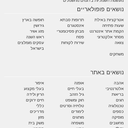
מעשנות חשמליות בדגמים מחשמלים
נושאים פופולאריים
אטרקציות באילת
תרופות סבתא
חופשה בארץ
שעות פתיחה
אינסטגרם
גירושין
הקמת אתר אינטרנט
מבחן פסיכומטרי
מזג אוויר
מסחר אלקטרוני
פסח
ראש השנה
צוואה
שירות לקוחות
עסקים מומלצים
בישראל
משחקים
נושאים באתר
אהבה
אופנה
איפור
אלטרנטיבי
בעלי חיים
בעלי מקצוע
בריאות
גיל הזהב
הריון ולידה
חגים
חוק ומשפט
חיים ירוקים
טכנולוגיה
טלויזיה וסרטים
כללי
כספים
לימודים
מדריכים
מוסיקה
מותגים
מזון
מחשבים
משפחה
משק בית