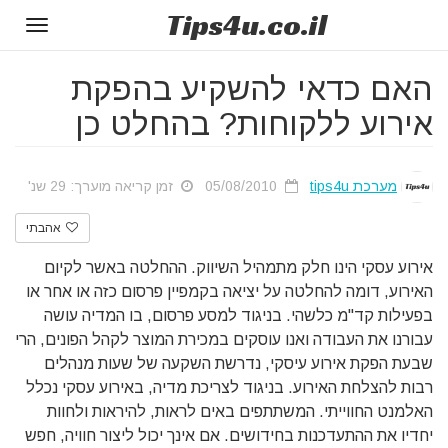
Tips
4u
.co.il
Toggle
gation
האם כדאי להשקיע בהפקת
אירוע ללקוחות? בהחלט כן
מערכת tips4u
05/08/2010
זמן קריאה מוערך: 29 שנ'
אהבתי
אירוע עסקי הינו חלק מתמהיל השיווק. ההחלטה באשר לקיום
האירוע, דומה להחלטה על יציאה בקמפיין פרסום כזה או אחר או
בפעילות קד"מ כלשהי. בניגוד למסע פרסום, בו המדיה עושה
עבורנו את העבודה ואנו עוסקים במכירת המוצר לקהל הפונים, הרי
שבעת הפקת אירוע עיסקי, נדרשת השקעה של שעות מנהלים
רבות להצלחת האירוע. בניגוד לצריכת מדיה, באירוע עסקי נכלל
האלמנט החווייתי. המשתתפים באים לראות, להיראות ולחוות
יחדיו את ההתעדכנות בחידושים. אם אינך יכול ליצור חוויה, חפש