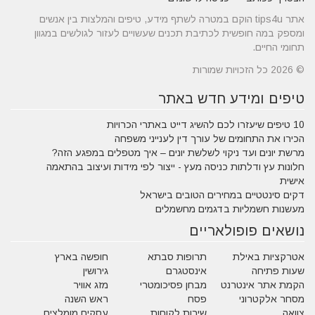
אתר tips4u הוקם במטרה לשתף מידע, טיפים והמלצות בין אנשים
ומספק במה חופשית לכתיבת תכנים שעשויים לעזור לגולשים במגוון
תחומי החיים.
© 2026 כל הזכויות שמורות
טיפים ומידע חדש באתר
10 טיפים שיעזרו לכם להשיג דייט באתרי הכרויות
הכירו את התחומים של עורך דין לענייני משפחה
מרשת יונים ועד ניקוי לשלשת יונים – איך מטפלים במפגע הזה?
חלונות עץ ודלתות כניסה מעץ - ייצור לפי מידות ועיצוב בהתאמה
אישית
דקים סינטטיים במחירים הטובים בישראל
מעשנות חשמליות בדגמים מחשמלים
נושאים פופולאריים
אטרקציות באילת
תרופות סבתא
חופשה בארץ
שעות פתיחה
אינסטגרם
גירושין
הקמת אתר אינטרנט
מבחן פסיכומטרי
מזג אוויר
מסחר אלקטרוני
פסח
ראש השנה
צוואה
שירות לקוחות
עסקים מומלצים