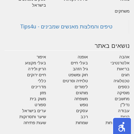
בישראל
משחקים
נושאים באתר
אהבה
אופנה
איפור
אלטרנטיבי
בעלי חיים
בעלי מקצוע
בריאות
גיל הזהב
הריון ולידה
חגים
חוק ומשפט
חיים ירוקים
טכנולוגיה
טלויזיה וסרטים
כללי
כספים
לימודים
מדריכים
מוסיקה
מותגים
מזון
מחשבים
משפחה
משק בית
נדל"ן
נופש
ספורט
עבודה
עסקים
ערים בישראל
קניות
רכב
שיער ותסרוקות
שירות לקוחות
שמחות
שעות פתיחה
תזונה