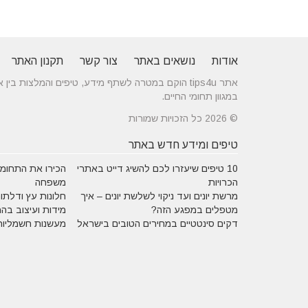
אודות
נושאים באתר
צור קשר
תקנון האתר
אתר tips4u הוקם במטרה לשתף מידע, טיפים והמלצות
במגוון תחומי החיים.
© 2026 כל הזכויות שמורות
טיפים ומידע חדש באתר
10 טיפים שיעזרו לכם להשיג דייט באתרי
הכירו את התחומים
הכרויות
משפחה
מרשת יונים ועד ניקוי לשלשת יונים – איך
חלונות עץ ודלתות
מטפלים במפגע הזה?
מידות ועיצוב בה
דקים סינטטיים במחירים הטובים בישראל
מעשנות חשמליות