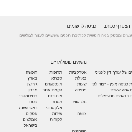
הצטרף ככותב
כניסה לרשומים
 בין אנשים ומספק במה חופשית לכתיבת תכנים שעשויים לעזור לגולשים
נושאים פופולאריים
 של עורך דין לענייני
אטרקציות
תרופות
חופשה
באילת
סבתא
בארץ
 כניסה מעץ - ייצור לפי
שעות
אינסטגרם
גירושין
תאמה אישית
פתיחה
הקמת אתר
מבחן
 בדגמים מחשמלים
אינטרנט
פסיכומטרי
מזג אוויר
מסחר
פסח
אלקטרוני
ראש השנה
צוואה
שירות
עסקים
לקוחות
מומלצים
בישראל
משחקים