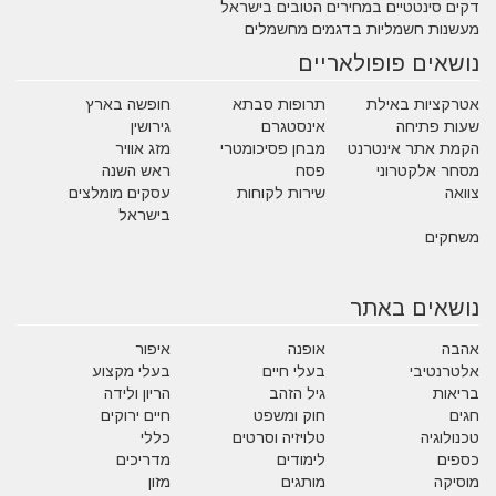
דקים סינטטיים במחירים הטובים בישראל
מעשנות חשמליות בדגמים מחשמלים
נושאים פופולאריים
אטרקציות באילת
תרופות סבתא
חופשה בארץ
שעות פתיחה
אינסטגרם
גירושין
הקמת אתר אינטרנט
מבחן פסיכומטרי
מזג אוויר
מסחר אלקטרוני
פסח
ראש השנה
צוואה
שירות לקוחות
עסקים מומלצים
בישראל
משחקים
נושאים באתר
אהבה
אופנה
איפור
אלטרנטיבי
בעלי חיים
בעלי מקצוע
בריאות
גיל הזהב
הריון ולידה
חגים
חוק ומשפט
חיים ירוקים
טכנולוגיה
טלויזיה וסרטים
כללי
כספים
לימודים
מדריכים
מוסיקה
מותגים
מזון