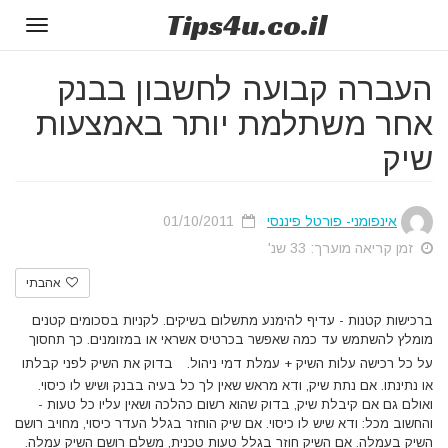
Tips
4u
.co.il
Toggle
gation
העברה קבועה לחשבון בבנק
אחר משתלמת יותר באמצעות
שיק
אינפומני- פורטל פיננסי
01/10/2011
זמן קריאה מוערך: 33 שנ'
אהבתי
ברכישות קטנות - עדיף להימנע מתשלום בשיקים. לקניות בסכומים קטנים
מומלץ להשתמש עד כמה שאפשר בכרטיס אשראי או במזומנים. כך תחסוך
על כל רכישה עלות השיק + עמלת דמי ניהול.
בדוק את השיק לפני קבלתו
או נתינתו. אם נתת שיק, ודא מראש שאין לך כל בעיה בבנק ושיש לו כיסוי.
ואולם גם אם קיבלת שיק, בדוק שהוא רשום כהלכה ושאין עליו כל טעות -
והחשוב מכל: ודא שיש לו כיסוי. אם שיק הוחזר בגלל העדר כיסוי, מחויב רושם
השיק בעמלה. אם השיק חוזר בגלל טעות טכנית, משלם רושם השיק עמלה.