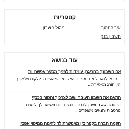
קטגוריות
איך לחסוך
ניהול חשבון
חשבון בנק
עוד בנושא
אם חשבונך בחריגה, עומדות לפניך מספר אפשרויות
- כדאי להגדיל את מסגרת האשראי המאושרת: ללקוח שלאורך
זמן חורג ממסגרת...
התאם את חשבון העובר-ושב לצרכיך וחסוך בכסף
התאמת סוג החשבון לצרכיך המיוחדים תאפשר לך ליהנות
מהטבות ותנאים משופרים...
הקמת חברה בקפריסין מאפשרת לך להינות ממיסוי אפסי