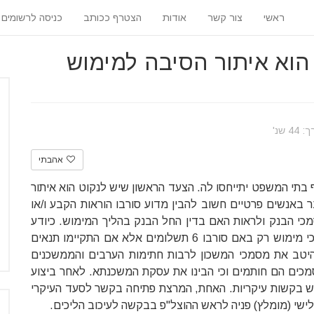
ראשי
צור קשר
אודות
הצטרף ככותב
כניסה לרשומים
הוא איתור הסיבה למימוש
 שנ'
אהבתי
 בתי המשפט יתייחסו לה. הצעד הראשון שיש לנקוט הוא איתור
באנשים פרטיים חשוב להבין מדוע סורבו הוראות הקבע ו/או
כי הבנק ולראות האם בדין החל הבנק בהליך המימוש. כיודע
כיום לאור תיקון חוק ההוצל"פ בנק יכול להתחיל בהליכי מימוש רק באם סורבו 6 תשלומים אלא אם התקיימו תנאים
היטב את מסמכי המשכון לרבות חתימות הערבים והממשכנים
סמכים הם חותמים וכי הבינו את עסקת המשכנתא. לאחר ביצוע
ש בקשות עיקריות. האחת, המרצת פתיחה בקשר לסעד העיקרי
לישי (מומלץ) פניה לראש ההוצל"פ בבקשה לעיכוב הליכים.