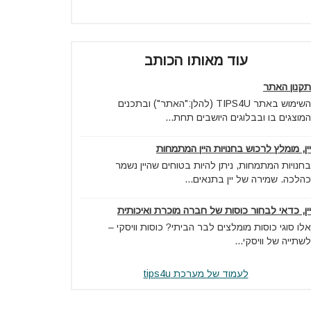
עוד מאותו הכותב
תקנון האתר
השימוש באתר TIPS4U (להלן:"האתר") ובתכנים
המוצגים בו ובבלוגים היושבים תחת...
יין, מומלץ לרכוש בחנויות היין המתמחות
בחנויות המתמחות, ניתן להיות בטוחים שהיין נשמר
כהלכה. שמירה של יין בתנאים...
יין, כדאי לבחור כוסות של חברה מוכרת ואיכותית
אלו סוגי כוסות מומלצים לבר הביתי? כוסות וויסקי –
לשתייה של וויסקי...
לעמוד של מערכת tips4u