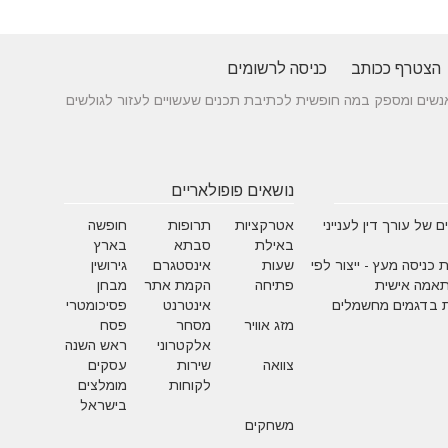
הצטרף ככותב
כניסה לרשומים
 בין אנשים ומספק במה חופשית לכתיבת תכנים שעשויים לעזור לגולשים
נושאים פופולאריים
 של עורך דין לענייני
אטרקציות
תרופות
חופשה
באילת
סבתא
בארץ
 כניסה מעץ - ייצור לפי
שעות
אינסטגרם
גירושין
תאמה אישית
פתיחה
הקמת אתר
מבחן
 בדגמים מחשמלים
אינטרנט
פסיכומטרי
מזג אוויר
מסחר
פסח
אלקטרוני
ראש השנה
צוואה
שירות
עסקים
לקוחות
מומלצים
בישראל
משחקים