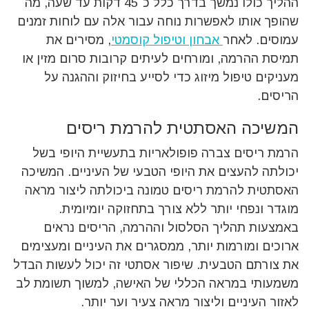
ההליך כולו נמשך בדרך כלל כ־45 דקות עד שעה, מה
שהופך אותו לאפשרות נוחה עבור אלה עם לוחות זמנים
עמוסים. לאחר
אבחון וטיפול קוסמטי
, מסירים את
תמיסת ההרמה, ומורחים לעיתים קרובות סרום מזין או
מעניקים טיפול מיזוג כדי לסייע בחיזוק וההגנה על
הריסים.
המשיכה האסתטית להרמת ריסים
הרמת ריסים צברה פופולאריות בתעשיית היופי בשל
יכולתה להעצים את היופי הטבעי של העיניים. המשיכה
האסתטית להרמת ריסים טמונה ביכולתה ליצור מראה
מוגדר ונפחי יותר ללא צורך בתחזוקה יומיומית.
באמצעות תהליך הסלסול וההרמה, הריסים נראים
ארוכים ומורמות יותר, ממסגרים את העיניים ומעצימים
את צורתם הטבעית. שיפור אסתטי זה יכול לעשות הבדל
משמעותי במראה הכללי של האישה, למשוך תשומת לב
לאזור העיניים וליצור מראה צעיר וער יותר.