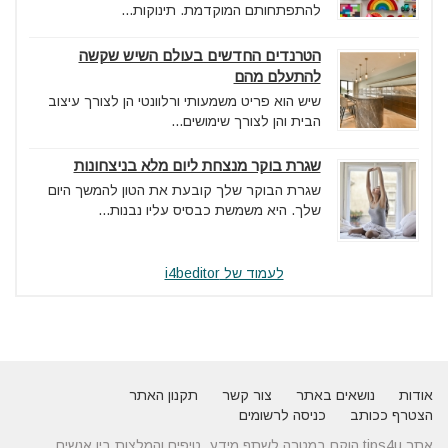
להתפתחותם המוקדמת. תינוקות...
הטרנדים החדשים בעולם השיש שקשה
להתעלם מהם
שיש הוא פריט משמעותי ורלוונטי הן לצורך עיצוב
הבית והן לצורך שימושים...
שגרת בוקר מנצחת ליום מלא בניצחונות
שגרת הבוקר שלך קובעת את הטון להמשך היום
שלך. היא משמשת כבסיס עליו נבנות...
לעמוד של i4beditor
אודות
נושאים באתר
צור קשר
תקנון האתר
הצטרף ככותב
כניסה לרשומים
אתר tips4u הוקם במטרה לשתף מידע, טיפים והמלצות בין אנשים