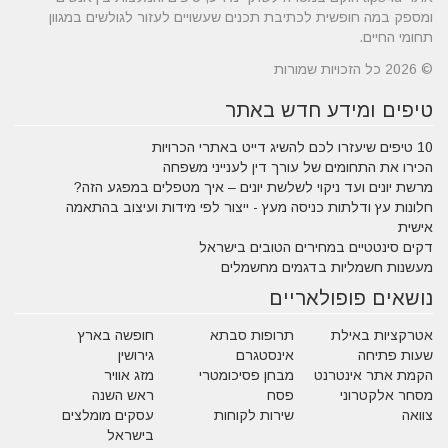
ומספק במה חופשית לכתיבת תכנים שעשויים לעזור לגולשים במגוון
תחומי החיים.
© 2026 כל הזכויות שמורות
טיפים ומידע חדש באתר
10 טיפים שיעזרו לכם להשיג דייט באתרי הכרויות
הכירו את התחומים של עורך דין לענייני משפחה
מרשת יונים ועד ניקוי לשלשת יונים – איך מטפלים במפגע הזה?
חלונות עץ ודלתות כניסה מעץ - ייצור לפי מידות ועיצוב בהתאמה
אישית
דקים סינטטיים במחירים הטובים בישראל
מעשנות חשמליות בדגמים מחשמלים
נושאים פופולאריים
אטרקציות באילת
תרופות סבתא
חופשה בארץ
שעות פתיחה
אינסטגרם
גירושין
הקמת אתר אינטרנט
מבחן פסיכומטרי
מזג אוויר
מסחר אלקטרוני
פסח
ראש השנה
צוואה
שירות לקוחות
עסקים מומלצים
בישראל