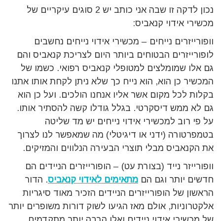
נכון לדקה זו שבה אני כותב יש 2 סוגים עיקריים של
מכשירי אידוי קנאביס:
וופורייזרים נייחים – מכשירי אידוי נייחים נחשבים
לופורייזרים הבטוחים ביותר היום לצריכת קנאביס והם
גם אלו שמומלצים למטופלי קנאביס רפואי. כשמו של
המכשיר כן הוא, הוא נייח כך שלא ניתן לקחת אותו אתנו
בקלות לכל מקום אשר אליו אנחנו הולכים. ועל כן הוא
גם לא ממש דיסקרטי. בגלל גודלו קשה להסתיר אותו.
על פי רוב למכשירי אידוי נייחים יש מד שליטה
בטמפרטורה (ידני או דיגיטלי) מה שמאפשר לנו לצרוך
את הקנאביס מבלי תוצרי הבעירה הנלווים והמזיקים.
וופורייזר נייד (בצורת עט) – הופורייזרים הניידים הם
חדשים יותר וגם הם
מתאימים לאידוי קנאביס
. הדור
הראשון של הופורייזרים הניידים הזכיר מאוד סיגריות
אלקטרוניות, אולם מאז הגיעו לשוק דורות משופרים יותר
של מכשירי אידוי ניידים ואלו הרבה יותר מתקדמים