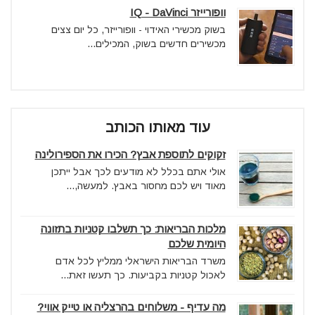
וופורייזר IQ - DaVinci
בשוק מכשירי האידוי - וופורייזר, כל יום צצים
מכשירים חדשים בשוק, המכילים...
עוד מאותו הכותב
זקוקים לתוספת אבץ? הכירו את הספירולינה
אולי אתם בכלל לא מודעים לכך אבל ייתכן
מאוד ויש לכם מחסור באבץ. למעשה,...
מלכות הבריאות: כך תשלבו קטניות בתזונה
היומית שלכם
משרד הבריאות הישראלי ממליץ לכל אדם
לאכול קטניות בקביעות. כך תעשו זאת...
מה עדיף - משלוחים בהרצליה או טייק אווי?