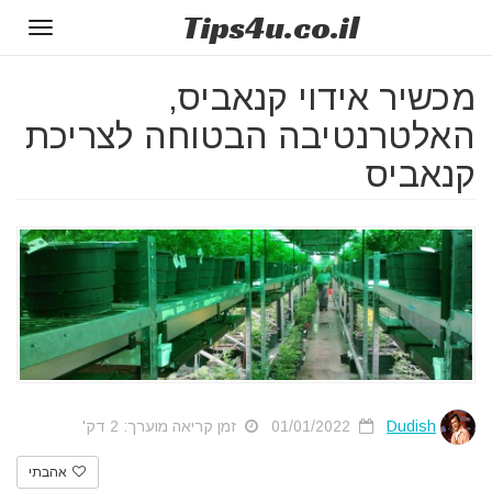
Tips
4u
.co.il
Toggle
gation
מכשיר אידוי קנאביס,
האלטרנטיבה הבטוחה לצריכת
קנאביס
Dudish
01/01/2022
זמן קריאה מוערך: 2 דק'
אהבתי