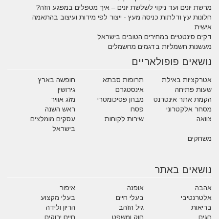
מרשת יונים ועד ניקוי לשלשת יונים – איך מטפלים במפגע הזה?
חלונות עץ ודלתות כניסה מעץ - ייצור לפי מידות ועיצוב בהתאמה
אישית
דקים סינטטיים במחירים הטובים בישראל
מעשנות חשמליות בדגמים מחשמלים
נושאים פופולאריים
אטרקציות באילת
תרופות סבתא
חופשה בארץ
שעות פתיחה
אינסטגרם
גירושין
הקמת אתר אינטרנט
מבחן פסיכומטרי
מזג אוויר
מסחר אלקטרוני
פסח
ראש השנה
צוואה
שירות לקוחות
עסקים מומלצים
בישראל
משחקים
נושאים באתר
אהבה
אופנה
איפור
אלטרנטיבי
בעלי חיים
בעלי מקצוע
בריאות
גיל הזהב
הריון ולידה
חגים
חוק ומשפט
חיים ירוקים