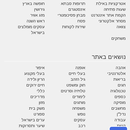
אטרקציות באילת
תרופות סבתא
חופשה בארץ
שעות פתיחה
אינסטגרם
גירושין
הקמת אתר אינטרנט
מבחן פסיכומטרי
מזג אוויר
מסחר אלקטרוני
פסח
ראש השנה
צוואה
שירות לקוחות
עסקים מומלצים
בישראל
משחקים
נושאים באתר
אהבה
אופנה
איפור
אלטרנטיבי
בעלי חיים
בעלי מקצוע
בריאות
גיל הזהב
הריון ולידה
חגים
חוק ומשפט
חיים ירוקים
טכנולוגיה
טלויזיה וסרטים
כללי
כספים
לימודים
מדריכים
מוסיקה
מותגים
מזון
מחשבים
משפחה
משק בית
נדל"ן
נופש
ספורט
עבודה
עסקים
ערים בישראל
קניות
רכב
שיער ותסרוקות