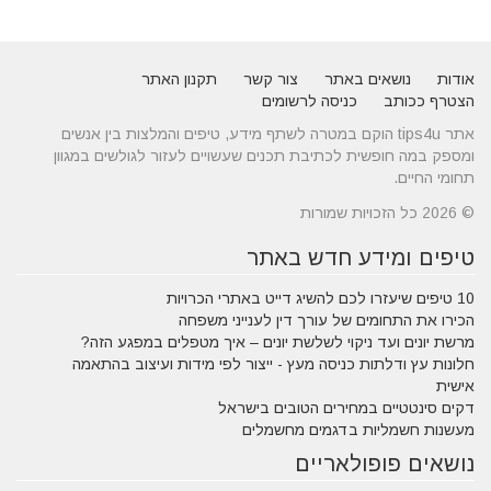
אודות
נושאים באתר
צור קשר
תקנון האתר
הצטרף ככותב
כניסה לרשומים
אתר tips4u הוקם במטרה לשתף מידע, טיפים והמלצות בין אנשים
ומספק במה חופשית לכתיבת תכנים שעשויים לעזור לגולשים במגוון
תחומי החיים.
© 2026 כל הזכויות שמורות
טיפים ומידע חדש באתר
10 טיפים שיעזרו לכם להשיג דייט באתרי הכרויות
הכירו את התחומים של עורך דין לענייני משפחה
מרשת יונים ועד ניקוי לשלשת יונים – איך מטפלים במפגע הזה?
חלונות עץ ודלתות כניסה מעץ - ייצור לפי מידות ועיצוב בהתאמה
אישית
דקים סינטטיים במחירים הטובים בישראל
מעשנות חשמליות בדגמים מחשמלים
נושאים פופולאריים