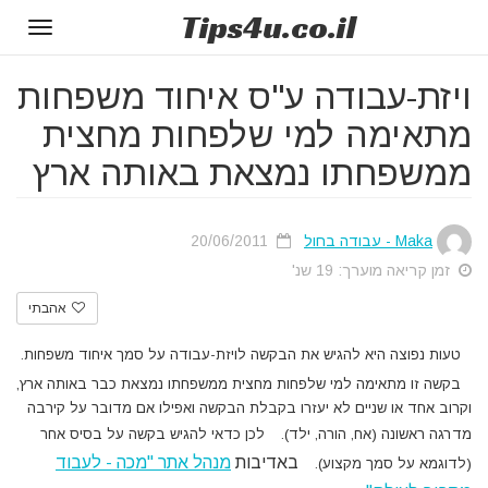
Tips
4u
.co.il
Toggle
gation
ויזת-עבודה ע"ס איחוד משפחות
מתאימה למי שלפחות מחצית
ממשפחתו נמצאת באותה ארץ
Maka - עבודה בחול
20/06/2011
זמן קריאה מוערך: 19 שנ'
אהבתי
טעות נפוצה היא להגיש את הבקשה לויזת-עבודה על סמך איחוד משפחות.
בקשה זו מתאימה למי שלפחות מחצית ממשפחתו נמצאת כבר באותה ארץ,
וקרוב אחד או שניים לא יעזרו בקבלת הבקשה ואפילו אם מדובר על קירבה
מדרגה ראשונה (אח, הורה, ילד).
לכן כדאי להגיש בקשה על בסיס אחר
באדיבות
מנהל אתר "מכה - לעבוד
(לדוגמא על סמך מקצוע).