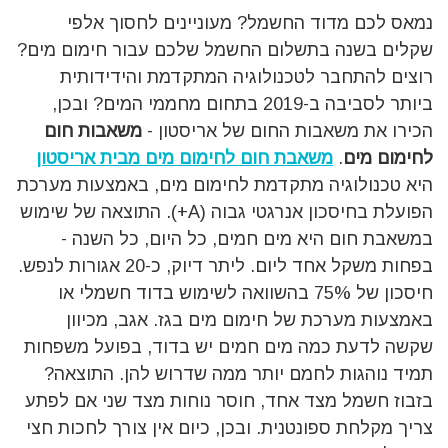
נמאס לכם מדוד החשמל? מעוניינים לחסוך אלפי
שקלים בשנה בתשלום החשמל שלכם עבור חימום מים?
רוצים להתחבר לטכנולוגיה המתקדמת והידידותית
ביותר לסביבה ב-2019 בתחום מחממי המים? ובכן,
הכירו את משאבות החום של אריסטון -
משאבות חום
לחימום מים
.
משאבת חום לחימום מים מבית אריסטון
היא טכנולוגיה מתקדמת לחימום מים, באמצעות מערכת
הפועלת בחיסכון אנרגטי גבוה (A+). התוצאה של שימוש
במשאבת חום היא מים חמים, כל היום, כל השנה -
בפחות משקל אחד ליום. ליתר דיוק, כ-20 אגורות לנפש.
חיסכון של 75% בהשוואה לשימוש בדוד חשמלי או
באמצעות מערכת של חימום מים בגז. אגב, מכיוון
שקשה לדעת כמה מים חמים יש בדוד, בפועל משפחות
תמיד נוהגות לחמם יותר ממה שדרוש להן. התוצאה?
בזבוז חשמל מצד אחד, חוסר נוחות מצד שני אם לפתע
צריך מקלחת ספונטנית. ובכן, כיום אין צורך לחכות חצי