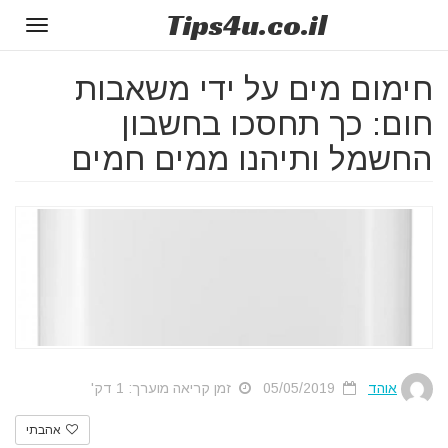
Tips
4u
.co.il
Toggle
gation
חימום מים על ידי משאבות
חום: כך תחסכו בחשבון
החשמל ותיהנו ממים חמים
אוהד
05/05/2019
זמן קריאה מוערך: 1 דק'
אהבתי