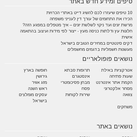
טיפים ומידע חדש באתר
10 טיפים שיעזרו לכם להשיג דייט באתרי הכרויות
הכירו את התחומים של עורך דין לענייני משפחה
מרשת יונים ועד ניקוי לשלשת יונים – איך מטפלים במפגע הזה?
חלונות עץ ודלתות כניסה מעץ - ייצור לפי מידות ועיצוב בהתאמה
אישית
דקים סינטטיים במחירים הטובים בישראל
מעשנות חשמליות בדגמים מחשמלים
נושאים פופולאריים
אטרקציות באילת
תרופות סבתא
חופשה בארץ
שעות פתיחה
אינסטגרם
גירושין
הקמת אתר אינטרנט
מבחן פסיכומטרי
מזג אוויר
מסחר אלקטרוני
פסח
ראש השנה
צוואה
שירות לקוחות
עסקים מומלצים
בישראל
משחקים
נושאים באתר