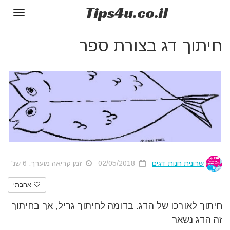
Tips
4u
.co.il
Toggle
gation
חיתוך דג בצורת ספר
שרונית חנות דגים
02/05/2018
זמן קריאה מוערך: 6 שנ'
אהבתי
חיתוך לאורכו של הדג. בדומה לחיתוך גריל, אך בחיתוך
זה הדג נשאר