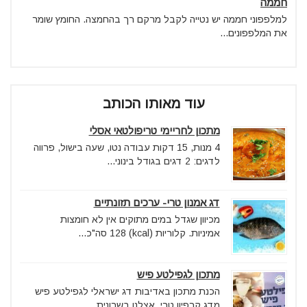
חממה
למלפפוני חממה יש נטייה לקבל מרקם רך בהחמצה. החומץ שומר
את המלפפונים...
עוד מאותו הכותב
מתכון לחריימי טריפולטאי אסלי
4 מנות, 15 דקות עבודה נטו, שעה בישול, פרווה
לדגים: 2 דגים בגודל בינוני...
דג אמנון טרי- ערכים תזונתיים
מכיוון שגדל במים מתוקים אין לא חומצות
אמיניות. קלוריות (kcal) 128 סה"כ...
מתכון לגפילטע פיש
הכנת מתכון באדיבות דג ישראלי לגפילטע פיש
מדג קרפיון טרי. אצלנו בשרונית...