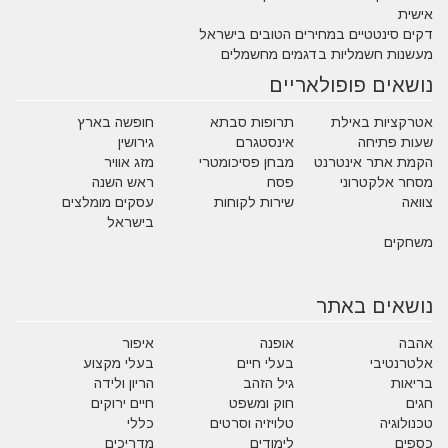
אישית
דקים סינטטיים במחירים הטובים בישראל
מעשנות חשמליות בדגמים מחשמלים
נושאים פופולאריים
אטרקציות באילת
תרופות סבתא
חופשה בארץ
שעות פתיחה
אינסטגרם
גירושין
הקמת אתר אינטרנט
מבחן פסיכומטרי
מזג אוויר
מסחר אלקטרוני
פסח
ראש השנה
צוואה
שירות לקוחות
עסקים מומלצים
בישראל
משחקים
נושאים באתר
אהבה
אופנה
איפור
אלטרנטיבי
בעלי חיים
בעלי מקצוע
בריאות
גיל הזהב
הריון ולידה
חגים
חוק ומשפט
חיים ירוקים
טכנולוגיה
טלויזיה וסרטים
כללי
כספים
לימודים
מדריכים