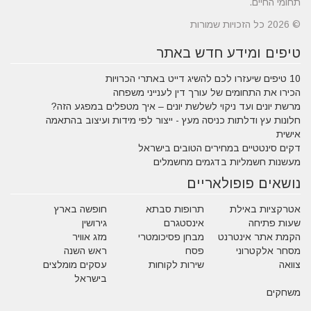
תחומי החיים.
© 2026 כל הזכויות שמורות
טיפים ומידע חדש באתר
10 טיפים שיעזרו לכם להשיג דייט באתרי הכרויות
הכירו את התחומים של עורך דין לענייני משפחה
מרשת יונים ועד ניקוי לשלשת יונים – איך מטפלים במפגע הזה?
חלונות עץ ודלתות כניסה מעץ - ייצור לפי מידות ועיצוב בהתאמה
אישית
דקים סינטטיים במחירים הטובים בישראל
מעשנות חשמליות בדגמים מחשמלים
נושאים פופולאריים
אטרקציות באילת
תרופות סבתא
חופשה בארץ
שעות פתיחה
אינסטגרם
גירושין
הקמת אתר אינטרנט
מבחן פסיכומטרי
מזג אוויר
מסחר אלקטרוני
פסח
ראש השנה
צוואה
שירות לקוחות
עסקים מומלצים
בישראל
משחקים