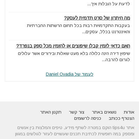
לדעת על הובלות איך...
מה היתרון של סרט תדמית לעסק?
בעקבות התקדמויות רבות בכל תחום הרשתות החברתיות
והאינטרנט בכלל, עסקים...
האם כדאי לזמין קבלן שיפוצים או להזמין מכל ספק בנפרד?
שיפוץ דירה הינה כלולה בלא מעט שאלות ובירורים אשר עלולים
לגרום להרבה...
לעמוד של Daniel Ovadia
אודות
נושאים באתר
צור קשר
תקנון האתר
הצטרף ככותב
כניסה לרשומים
אתר tips4u הוקם במטרה לשתף מידע, טיפים והמלצות בין אנשים
ומספק במה חופשית לכתיבת תכנים שעשויים לעזור לגולשים במגוון