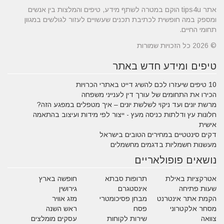
אתר tips4u הוקם במטרה לשתף מידע, טיפים והמלצות בין אנשים
ומספק במה חופשית לכתיבת תכנים שעשויים לעזור לגולשים במגוון
תחומי החיים.
© 2026 כל הזכויות שמורות
טיפים ומידע חדש באתר
10 טיפים שיעזרו לכם להשיג דייט באתרי הכרויות
הכירו את התחומים של עורך דין לענייני משפחה
מרשת יונים ועד ניקוי לשלשת יונים – איך מטפלים במפגע הזה?
חלונות עץ ודלתות כניסה מעץ - ייצור לפי מידות ועיצוב בהתאמה
אישית
דקים סינטטיים במחירים הטובים בישראל
מעשנות חשמליות בדגמים מחשמלים
נושאים פופולאריים
אטרקציות באילת
תרופות סבתא
חופשה בארץ
שעות פתיחה
אינסטגרם
גירושין
הקמת אתר אינטרנט
מבחן פסיכומטרי
מזג אוויר
מסחר אלקטרוני
פסח
ראש השנה
צוואה
שירות לקוחות
עסקים מומלצים