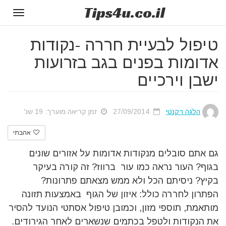
Tips
4u
.co.il
Toggle
gation
טיפול לבעיית חררה -נקודות
אדומות בפנים בגב בזרועות
ישבן וירכיים
הלגה רקנטי
27/09/2014
זמן קריאה מוערך: 19 שנ'
אהבתי
גם אתם סובלים מנקודות אדומות על אזורים שונים
בגוף? העור נראה כמו עור ברווז? זה קורה בעיקר
בקיץ? ניסיתם הכל ולא ממש מצאתם פתרונות?
הפתרון לחררה כולל: איזון של הגוף באמצעות תזונה
מותאמת, תוספי מזון, וכמובן טיפול אסתטי הנועד להסיר
את הנקודות ולטפל בכתמים שנשארים לאחר הגירודים.