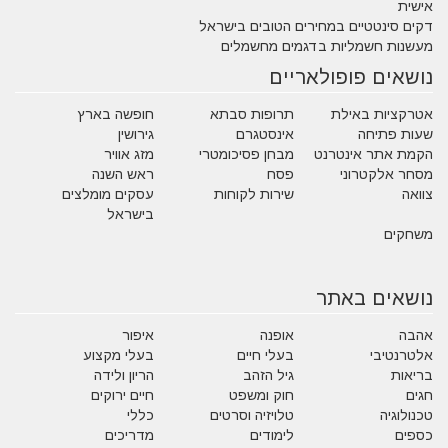
אישית
דקים סינטטיים במחירים הטובים בישראל
מעשנות חשמליות בדגמים מחשמלים
נושאים פופולאריים
אטרקציות באילת
תרופות סבתא
חופשה בארץ
שעות פתיחה
אינסטגרם
גירושין
הקמת אתר אינטרנט
מבחן פסיכומטרי
מזג אוויר
מסחר אלקטרוני
פסח
ראש השנה
צוואה
שירות לקוחות
עסקים מומלצים
בישראל
משחקים
נושאים באתר
אהבה
אופנה
איפור
אלטרנטיבי
בעלי חיים
בעלי מקצוע
בריאות
גיל הזהב
הריון ולידה
חגים
חוק ומשפט
חיים ירוקים
טכנולוגיה
טלויזיה וסרטים
כללי
כספים
לימודים
מדריכים