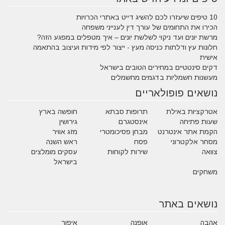
10 טיפים שיעזרו לכם להשיג דייט באתרי הכרויות
הכירו את התחומים של עורך דין לענייני משפחה
מרשת יונים ועד ניקוי לשלשת יונים – איך מטפלים במפגע הזה?
חלונות עץ ודלתות כניסה מעץ - ייצור לפי מידות ועיצוב בהתאמה
אישית
דקים סינטטיים במחירים הטובים בישראל
מעשנות חשמליות בדגמים מחשמלים
נושאים פופולאריים
אטרקציות באילת
תרופות סבתא
חופשה בארץ
שעות פתיחה
אינסטגרם
גירושין
הקמת אתר אינטרנט
מבחן פסיכומטרי
מזג אוויר
מסחר אלקטרוני
פסח
ראש השנה
צוואה
שירות לקוחות
עסקים מומלצים
בישראל
משחקים
נושאים באתר
אהבה
אופנה
איפור