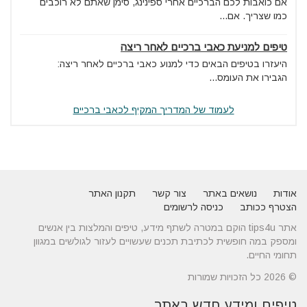
אם כואבות לכם הברכיים אחרי ספינינג, סימן שאתם לא רוכבים
כמו שצריך. אם...
טיפים למניעת כאבי ברכיים לאחר ריצה
היעזרו בטיפים הבאים כדי למנוע כאבי ברכיים לאחר ריצה:
הגבירו את העומס...
לעמוד של המדריך המקיף לכאבי ברכיים
אודות
נושאים באתר
צור קשר
תקנון האתר
הצטרף ככותב
כניסה לרשומים
אתר tips4u הוקם במטרה לשתף מידע, טיפים והמלצות בין אנשים
ומספק במה חופשית לכתיבת תכנים שעשויים לעזור לגולשים במגוון
תחומי החיים.
© 2026 כל הזכויות שמורות
טיפים ומידע חדש באתר