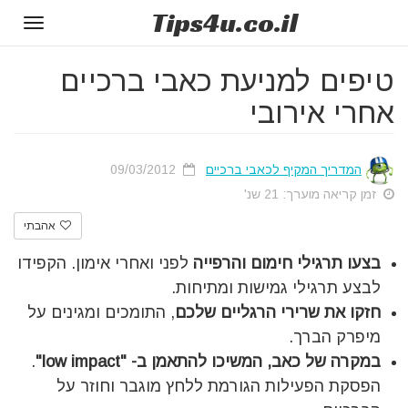
Tips
4u
.co.il
Toggle
gation
טיפים למניעת כאבי ברכיים
אחרי אירובי
המדריך המקיף לכאבי ברכיים
09/03/2012
זמן קריאה מוערך: 21 שנ'
אהבתי
בצעו תרגילי חימום והרפייה
לפני ואחרי אימון. הקפידו
לבצע תרגילי גמישות ומתיחות.
חזקו את שרירי הרגליים שלכם
, התומכים ומגינים על
מיפרק הברך.
במקרה של כאב, המשיכו להתאמן ב- "low impact"
.
הפסקת הפעילות הגורמת ללחץ מוגבר וחוזר על