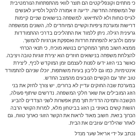
כי מתחים וקונפליקטים הם תוצר לוואי מהתפתחות הנורמטיבית
של המשפחה החדשה. ידיעה זו אמורה להקל ולסייע לאנשים
לגייס כוחות ולא להתייאש. למשפחה בנישואים שניים קיימות
דרישות ומערכת ציפיות וקשיים המיוחדים לה, השונים ממשפחה
גרעינית רגילה. ניתן ללמוד את התהליכים בדרכי ההתמודדות
עימם ולהביא להפחתת חרדות ואספקת אנרגיות להמשך.
ממצא חשוב מתוך המחקרים בנושא מוכיח, כי תנאי הכרחי
להצלחת משפחה בנישואים חוזרים הוא יצירת זוגיות טובה ויציבה.
כאשר בני הזוג ידעו לפנות לעצמם זמן המוקדש לכיף, ליצירת
אינטימיות, כמו גם לליבון בעיות משותפות, יוכלו שניהם להתמודד
טוב יותר עם הקשיים הנובעים מהמצב החדש.
במערכת שבה החוקים עדיין לא ברורים, יש צורך לחזק את בני
הזוג המובילים את שאר חלקי המשפחה. נדרשים שיתוף פעולה,
הקשבה ותמיכה הדדית תוך מתן אפשרות לשני הצדדים להביע
רגשות קשים באוזני בן הזוג בביטחון מלא, למרות הקושי הרבה
הכרוך בזאת. חשוב מאוד לראות את הקשר הזוגי כארוך טווח, גם
לאחר שהילדים עוזבים את הבית.
נכתב על ידי אריאל שער מנדל