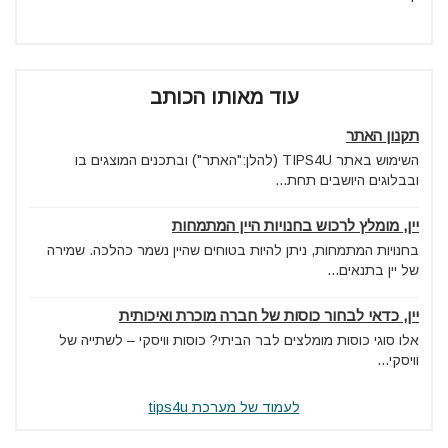
עוד מאותו הכותב
תקנון האתר
השימוש באתר TIPS4U (להלן:"האתר") ובתכנים המוצגים בו
ובבלוגים היושבים תחת...
יין, מומלץ לרכוש בחנויות היין המתמחות
בחנויות המתמחות, ניתן להיות בטוחים שהיין נשמר כהלכה. שמירה
של יין בתנאים...
יין, כדאי לבחור כוסות של חברה מוכרת ואיכותית
אלו סוגי כוסות מומלצים לבר הביתי? כוסות וויסקי – לשתייה של
וויסקי...
לעמוד של מערכת tips4u