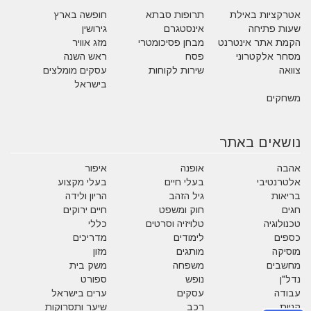
אטרקציות באילת
תרופות סבתא
חופשה בארץ
שעות פתיחה
אינסטגרם
גירושין
הקמת אתר אינטרנט
מבחן פסיכומטרי
מזג אוויר
מסחר אלקטרוני
פסח
ראש השנה
צוואה
שירות לקוחות
עסקים מומלצים
בישראל
משחקים
נושאים באתר
אהבה
אופנה
איפור
אלטרנטיבי
בעלי חיים
בעלי מקצוע
בריאות
גיל הזהב
הריון ולידה
חגים
חוק ומשפט
חיים ירוקים
טכנולוגיה
טלויזיה וסרטים
כללי
כספים
לימודים
מדריכים
מוסיקה
מותגים
מזון
מחשבים
משפחה
משק בית
נדל"ן
נופש
ספורט
עבודה
עסקים
ערים בישראל
קניות
רכב
שיער ותסרוקות