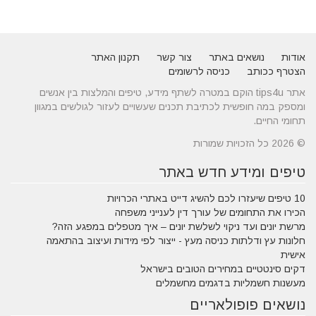
אודות
נושאים באתר
צור קשר
תקנון האתר
הצטרף ככותב
כניסה לרשומים
אתר tips4u הוקם במטרה לשתף מידע, טיפים והמלצות בין אנשים
ומספק במה חופשית לכתיבת תכנים שעשויים לעזור לגולשים במגוון
תחומי החיים.
© 2026 כל הזכויות שמורות
טיפים ומידע חדש באתר
10 טיפים שיעזרו לכם להשיג דייט באתרי הכרויות
הכירו את התחומים של עורך דין לענייני משפחה
מרשת יונים ועד ניקוי לשלשת יונים – איך מטפלים במפגע הזה?
חלונות עץ ודלתות כניסה מעץ - ייצור לפי מידות ועיצוב בהתאמה
אישית
דקים סינטטיים במחירים הטובים בישראל
מעשנות חשמליות בדגמים מחשמלים
נושאים פופולאריים