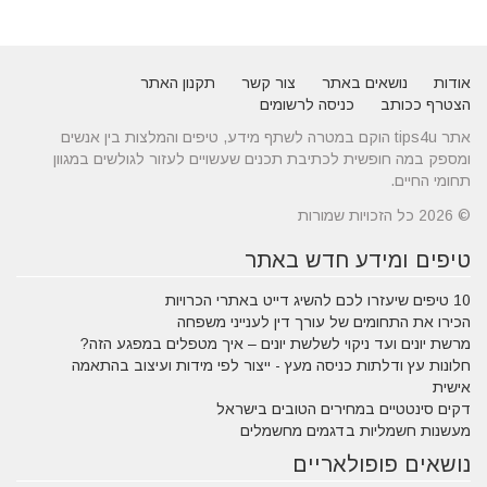
אודות
נושאים באתר
צור קשר
תקנון האתר
הצטרף ככותב
כניסה לרשומים
אתר tips4u הוקם במטרה לשתף מידע, טיפים והמלצות בין אנשים
ומספק במה חופשית לכתיבת תכנים שעשויים לעזור לגולשים במגוון
תחומי החיים.
© 2026 כל הזכויות שמורות
טיפים ומידע חדש באתר
10 טיפים שיעזרו לכם להשיג דייט באתרי הכרויות
הכירו את התחומים של עורך דין לענייני משפחה
מרשת יונים ועד ניקוי לשלשת יונים – איך מטפלים במפגע הזה?
חלונות עץ ודלתות כניסה מעץ - ייצור לפי מידות ועיצוב בהתאמה
אישית
דקים סינטטיים במחירים הטובים בישראל
מעשנות חשמליות בדגמים מחשמלים
נושאים פופולאריים