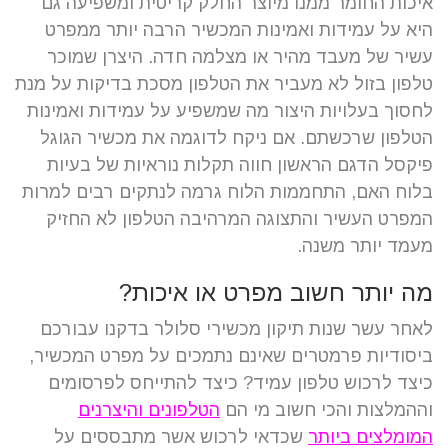
איכות החומר ממנו מיוצר החלק קריטית ומשפיעה גם
היא על עמידות ואמינות המכשיר הרבה יותר ממפרט
עשיר של מעבד מהיר או מצלמה חדה.
היצרן שמוכר
טלפון בזול לא מעביר את הטלפון מסכת בדיקות על מנת
לחסוך בעלויות היצור מה שמשפיע על עמידות ואמינות
הטלפון שרכשתם.
אם ניקח לדוגמה את מכשיר הגוגל
פיקסל הדגם הראשון חווה תקלות נוראיות של בעיות
בלוח האם, התחממות הלוח גרמה לנתקים רבים למרות
המפרט העשיר והתצוגה המרהיבה הטלפון לא החזיק
מעמד יותר משנה.
מה יותר חשוב מפרט או איכות?
לאחר עשר שנות תיקון מכשירי סלולר בדקנו עבורכם
ביסודיות פרמטרים שאינם נתמכים על מפרט המכשיר,
כיצד לרכוש טלפון עמיד? כיצד להתייחס לפרסומים
וההמלצות והכי חשוב מי הם
הטלפונים והיצרנים
המומלצים ביותר
שכדאי לרכוש אשר מתבססים על