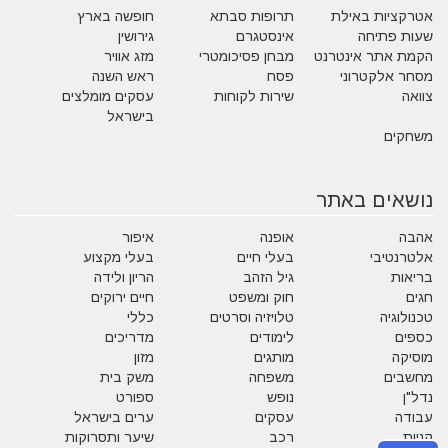
אטרקציות באילת
תרופות סבתא
חופשה בארץ
שעות פתיחה
אינסטגרם
גירושין
הקמת אתר אינטרנט
מבחן פסיכומטרי
מזג אוויר
מסחר אלקטרוני
פסח
ראש השנה
צוואה
שירות לקוחות
עסקים מומלצים
בישראל
משחקים
נושאים באתר
אהבה
אופנה
איפור
אלטרנטיבי
בעלי חיים
בעלי מקצוע
בריאות
גיל הזהב
הריון ולידה
חגים
חוק ומשפט
חיים ירוקים
טכנולוגיה
טלויזיה וסרטים
כללי
כספים
לימודים
מדריכים
מוסיקה
מותגים
מזון
מחשבים
משפחה
משק בית
נדל"ן
נופש
ספורט
עבודה
עסקים
ערים בישראל
קניות
רכב
שיער ותסרוקות